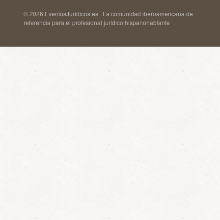
© 2026 EventosJurídicos.es · La comunidad iberoamericana de
referencia para el profesional jurídico hispanohablante