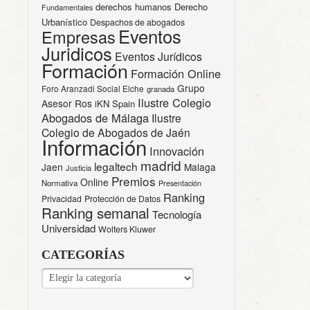
derechos humanos
Derecho
Fundamentales
Urbanístico
Despachos de abogados
Eventos
Empresas
Juridicos
Eventos Jurídicos
Formación
Formación Online
Grupo
Foro Aranzadi Social Elche
granada
Ilustre Colegio
Asesor Ros
iKN Spain
Abogados de Málaga
Ilustre
Colegio de Abogados de Jaén
Información
Innovación
madrid
legaltech
Jaen
Malaga
Justicia
Premios
Online
Normativa
Presentación
Ranking
Privacidad
Protección de Datos
Ranking semanal
Tecnología
Universidad
Wolters Kluwer
CATEGORÍAS
CATEGORÍAS