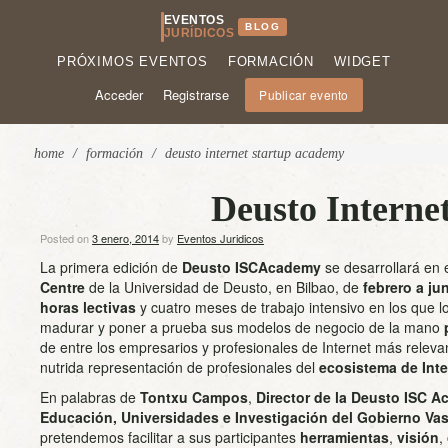
EVENTOS
BLOG
JURÍDICOS
PRÓXIMOS EVENTOS
FORMACIÓN
WIDGET
Acceder
Registrarse
Publicar evento
home
/
formación
/
deusto internet startup academy
Deusto Interne
Posted on
3 enero, 2014
by
Eventos Juridicos
La primera edición de
Deusto ISCAcademy
se desarrollará en 
Centre
de la Universidad de Deusto, en Bilbao, de
febrero a ju
horas lectivas
y cuatro meses de trabajo intensivo en los que lo
madurar y poner a prueba sus modelos de negocio de la mano
de entre los empresarios y profesionales de Internet más releva
nutrida representación de profesionales del
ecosistema de Inte
En palabras de
Tontxu Campos
,
Director de la Deusto ISC 
Educación, Universidades e Investigación del Gobierno Va
pretendemos facilitar a sus participantes
herramientas
,
visión
,