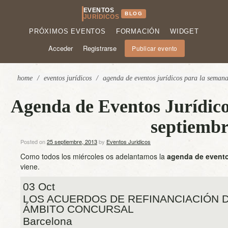
EVENTOS
BLOG
JURÍDICOS
PRÓXIMOS EVENTOS
FORMACIÓN
WIDGET
Acceder
Registrarse
Publicar evento
home
/
eventos jurídicos
/
agenda de eventos jurídicos para la semana
Agenda de Eventos Jurídico
septiembr
Posted on
25 septiembre, 2013
by
Eventos Juridicos
Como todos los miércoles os adelantamos la
agenda de evento
viene.
03 Oct
LOS ACUERDOS DE REFINANCIACIÓN D
ÁMBITO CONCURSAL
Barcelona