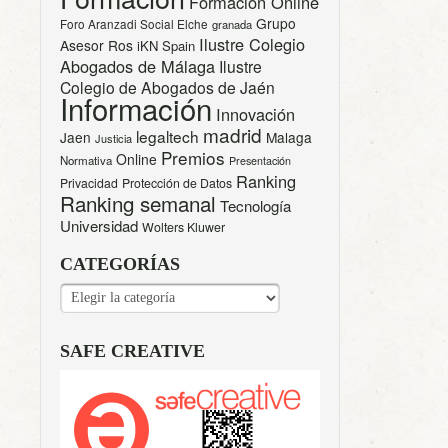
Formación Online
Grupo
Foro Aranzadi Social Elche
granada
Ilustre Colegio
Asesor Ros
iKN Spain
Abogados de Málaga
Ilustre
Colegio de Abogados de Jaén
Información
Innovación
madrid
legaltech
Jaen
Malaga
Justicia
Premios
Online
Normativa
Presentación
Ranking
Privacidad
Protección de Datos
Ranking semanal
Tecnología
Universidad
Wolters Kluwer
CATEGORÍAS
CATEGORÍAS
SAFE CREATIVE