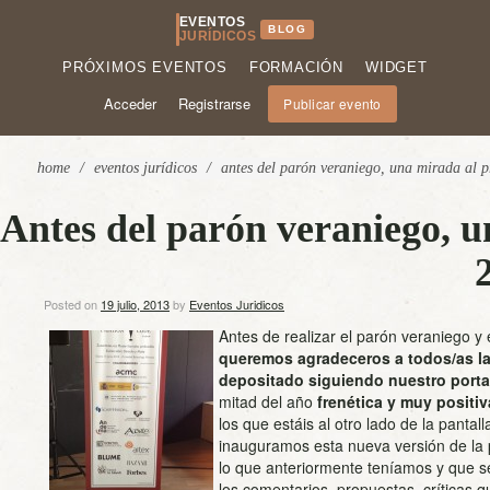
EVENTOS
BLOG
JURÍDICOS
PRÓXIMOS EVENTOS
FORMACIÓN
WIDGET
Acceder
Registrarse
Publicar evento
home
/
eventos jurídicos
/
antes del parón veraniego, una mirada al p
Antes del parón veraniego, u
Posted on
19 julio, 2013
by
Eventos Juridicos
Antes d
e realizar el parón veraniego 
queremos agradeceros a todos/as la
depositado siguiendo nuestro portal
mitad del año
frenética y muy positiv
los que estáis al otro lado de la panta
inauguramos esta nueva versión de la 
lo que anteriormente teníamos y que s
los comentarios, propuestas, críticas q