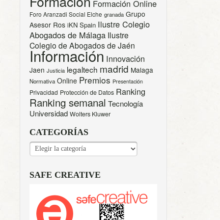
Formación
Formación Online
Grupo
Foro Aranzadi Social Elche
granada
Ilustre Colegio
Asesor Ros
iKN Spain
Abogados de Málaga
Ilustre
Colegio de Abogados de Jaén
Información
Innovación
madrid
legaltech
Jaen
Malaga
Justicia
Premios
Online
Normativa
Presentación
Ranking
Privacidad
Protección de Datos
Ranking semanal
Tecnología
Universidad
Wolters Kluwer
CATEGORÍAS
CATEGORÍAS
SAFE CREATIVE