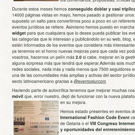
Durante estos meses hemos
conseguido doblar y casi triplica
14000 páginas vistas en mayo, hemos pasado a gestionar uno
supuesto un salto para convertirnos poco a poco en un referent
eventos jurídicos se refiere. Asimismo hemos puesto en marcha
widget
para que cualquiera que lo desee pueda publicar los eve
las categorías que le interesan y publicándolo en su web, blog,
estén informados de los eventos que considera más interesante
ya tenemos en el horno nuevas mejoras para que cada vez pod
vosotros, hacernos un pelín más
2.0
si cabe, mejorar en la gesti
alguna sorpresa más que tendrá que esperar.Además sois much
redes sociales, nada más y nada menos que 7500 seguidores en
una de las comunidades más amplias y activas del sector jurídic
secto latinoamericano gracias a
@eventosjurcom
Haciendo parte de autocrítica tenemos que mejorar muchas co
móvil
que, error nuestro, dejó de funcionar con la nueva plata
en su mejora.
Hemos estado presentes en eventos de
International Fashion Code Event
ce
de Getaria o el
VIII Congreso Internet
y oportunidades del entretenimiento