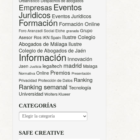
Urbanístico
Despachos de abogados
Eventos
Empresas
Juridicos
Eventos Jurídicos
Formación
Formación Online
Grupo
Foro Aranzadi Social Elche
granada
Ilustre Colegio
Asesor Ros
iKN Spain
Abogados de Málaga
Ilustre
Colegio de Abogados de Jaén
Información
Innovación
madrid
legaltech
Jaen
Malaga
Justicia
Premios
Online
Normativa
Presentación
Ranking
Privacidad
Protección de Datos
Ranking semanal
Tecnología
Universidad
Wolters Kluwer
CATEGORÍAS
CATEGORÍAS
SAFE CREATIVE