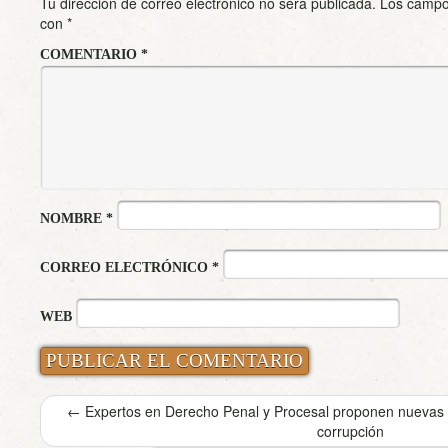
Tu dirección de correo electrónico no será publicada.
Los campo
con
*
COMENTARIO
*
NOMBRE
*
CORREO ELECTRÓNICO
*
WEB
←
Expertos en Derecho Penal y Procesal proponen nuevas me
corrupción