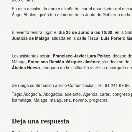
En esta ocasión, la obra y diseño del cartel anunciador del encue
Ángel Ábalos, quién fue miembro de la Junta de Gobierno de la i
El evento tendrá lugar el
día 25 de Junio a las 10:30
, en la Sa
Justicia de Málaga
, situada en la
calle Fiscal Luis Portero Ga
Los asistentes serán:
Francisco Javier Lara Peláez
, decano d
Málaga,
Francisco Damián Vázquez Jiménez
, vicedecano de la
Ábalos
Nuevo
, abogado de la institución y artista encargado del
Se ruega confirmación a Eolo Comunicación, Tel. 91 241 69 96.
Tags:
Abogacía
,
Abogados
,
adelanto
,
Agenda
,
cartel
,
congreso j
Icamalaga
,
Malaga
,
malagueña
,
noveno
,
programa
Deja una respuesta