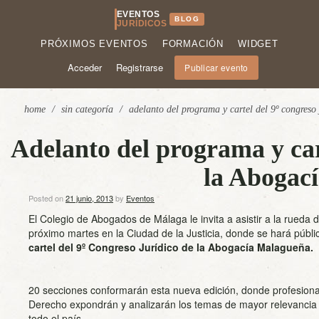
EVENTOS
BLOG
JURÍDICOS
PRÓXIMOS EVENTOS
FORMACIÓN
WIDGET
Acceder
Registrarse
Publicar evento
home
/
sin categoría
/
adelanto del programa y cartel del 9º congreso
Adelanto del programa y car
la Abogac
Posted on
21 junio, 2013
by
Eventos
El Colegio de Abogados de Málaga le invita a asistir a la rueda 
próximo martes en la Ciudad de la Justicia, donde se hará públi
cartel del 9º Congreso Jurídico de la Abogacía Malagueña.
20 secciones conformarán esta nueva edición, donde profesional
Derecho expondrán y analizarán los temas de mayor relevancia 
todo el país.