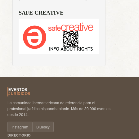
SAFE CREATIVE
EVENTOS
JURÍDICOS
La comunidad iberoamericana de referencia para el
profesional jurídico hispanohablante. Más de 30.000 eventos
desde 2014.
Instagram
Bluesky
DIRECTORIO