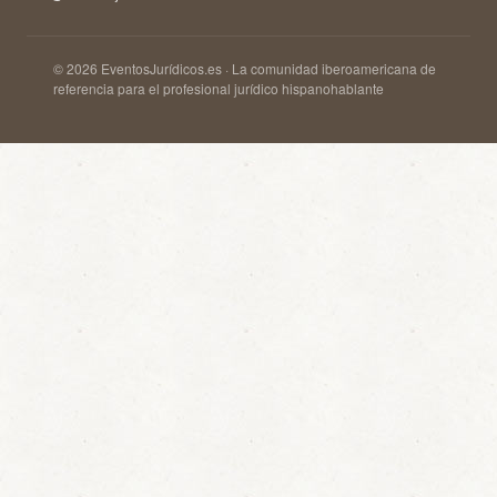
© 2026 EventosJurídicos.es · La comunidad iberoamericana de
referencia para el profesional jurídico hispanohablante