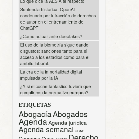
Lo que dice la AESIA al respecto
Sentencia histórica: OpenAI
condenada por infracción de derechos
de autor en el entrenamiento de
ChatGPT
¿Cómo actuar ante deepfakes?
El uso de la biometría sigue dando
disgustos; sanciones tanto para el
acceso a los estadios como para el
ámbito laboral.
La era de la inmortalidad digital
impulsada por la IA
¿Y si el coche fantástico tuviera que
cumplir con la normativa europea?
ETIQUETAS
Abogacía
Abogados
Agenda
Agenda jurídica
Agenda semanal
CGAE
Derecho
Congreso
Curso
Cursos