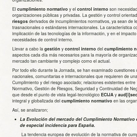
El
cumplimiento normativo
y el
control interno
son necesidad
organizaciones públicas y privadas. La gestión y control orientad
riesgos
derivados de incumplimientos normativos, ya sean de l
trasnacionales o estándares internacionales. La característica 
implicación de las tecnologías de la información, y en el impact
necesidades de control interno.
Llevar a cabo la
gestión
y
control interno
del
cumplimiento n
aspectos cada día más necesarios para la mayoría de organiza
mercado tan cambiante y complejo como el actual.
Por todo ello durante la Jornada, se han examinado cuestiones
nacionales, comunitarias e internacionales que requieren de un
Cumplimiento y del riesgo asociado; relaciones existentes entre
Normativo, Gestión de Riesgos, Seguridad y Continuidad de Neg
que desde el punto de vista legal-tecnológico
ECIJA
y
aud
[
i
]
se
integral y globalizada del
cumplimiento normativo
en las organ
Así, se analizaron;
La Evolución del mercado del Cumplimiento Normativo 
de especial incidencia para España.
La tendencia europea de evolución de la normativa de cump