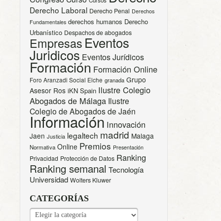
Derecho Laboral
Derecho Penal
Derechos
derechos humanos
Derecho
Fundamentales
Urbanístico
Despachos de abogados
Eventos
Empresas
Juridicos
Eventos Jurídicos
Formación
Formación Online
Grupo
Foro Aranzadi Social Elche
granada
Ilustre Colegio
Asesor Ros
iKN Spain
Abogados de Málaga
Ilustre
Colegio de Abogados de Jaén
Información
Innovación
madrid
legaltech
Jaen
Malaga
Justicia
Premios
Online
Normativa
Presentación
Ranking
Privacidad
Protección de Datos
Ranking semanal
Tecnología
Universidad
Wolters Kluwer
CATEGORÍAS
CATEGORÍAS