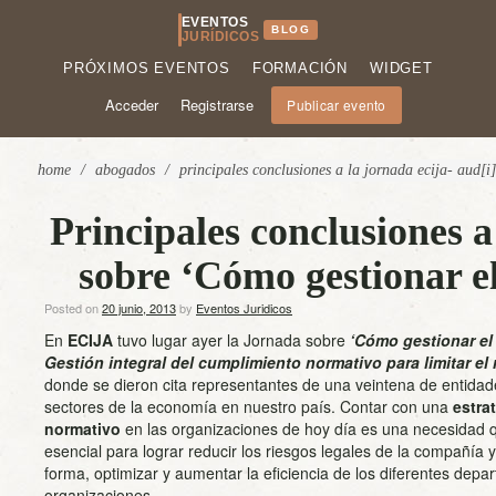
EVENTOS
BLOG
JURÍDICOS
PRÓXIMOS EVENTOS
FORMACIÓN
WIDGET
Acceder
Registrarse
Publicar evento
home
/
abogados
/
principales conclusiones a la jornada ecija- aud[i
Principales conclusiones 
sobre ‘Cómo gestionar e
Posted on
20 junio, 2013
by
Eventos Juridicos
En
ECIJA
tuvo lugar ayer la Jornada sobre
‘Cómo gestionar el
Gestión integral del cumplimiento normativo para limitar el
donde se dieron cita representantes de una veintena de entidad
sectores de la economía en nuestro país. Contar con una
estra
normativo
en las organizaciones de hoy día es una necesidad q
esencial para lograr reducir los riesgos legales de la compañía
forma, optimizar y aumentar la eficiencia de los diferentes depa
organizaciones.