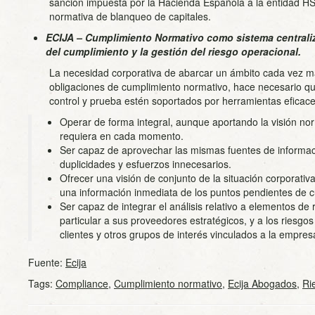
sanción impuesta por la Hacienda Española a la entidad HS
normativa de blanqueo de capitales.
ECIJA
– Cumplimiento Normativo como sistema centraliza
del cumplimiento y la gestión del riesgo operacional.
La necesidad corporativa de abarcar un ámbito cada vez 
obligaciones de cumplimiento normativo, hace necesario qu
control y prueba estén soportados por herramientas eficac
Operar de forma integral, aunque aportando la visión no
requiera en cada momento.
Ser capaz de aprovechar las mismas fuentes de informació
duplicidades y esfuerzos innecesarios.
Ofrecer una visión de conjunto de la situación corporativ
una información inmediata de los puntos pendientes de c
Ser capaz de integrar el análisis relativo a elementos de
particular a sus proveedores estratégicos, y a los riesgos
clientes y otros grupos de interés vinculados a la empres
Fuente:
Ecija
Tags:
Compliance
,
Cumplimiento normativo
,
Ecija Abogados
,
Ri