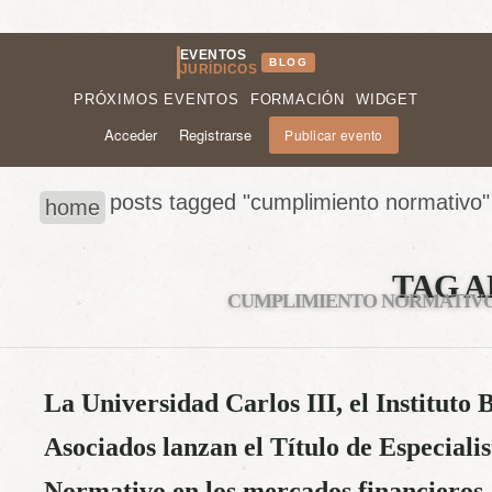
EVENTOS
BLOG
JURÍDICOS
PRÓXIMOS EVENTOS
FORMACIÓN
WIDGET
Acceder
Registrarse
Publicar evento
posts tagged "cumplimiento normativo"
home
TAG A
CUMPLIMIENTO NORMATIV
La Universidad Carlos III, el Institut
Asociados lanzan el Título de Especial
Normativo en los mercados financieros