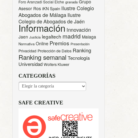
Grupo
Foro Aranzadi Social Elche
granada
Ilustre Colegio
Asesor Ros
iKN Spain
Abogados de Málaga
Ilustre
Colegio de Abogados de Jaén
Información
Innovación
madrid
legaltech
Jaen
Malaga
Justicia
Premios
Online
Normativa
Presentación
Ranking
Privacidad
Protección de Datos
Ranking semanal
Tecnología
Universidad
Wolters Kluwer
CATEGORÍAS
CATEGORÍAS
SAFE CREATIVE