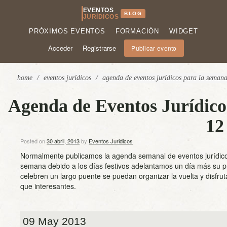
EVENTOS
BLOG
JURÍDICOS
PRÓXIMOS EVENTOS
FORMACIÓN
WIDGET
Acceder
Registrarse
Publicar evento
home
/
eventos jurídicos
/
agenda de eventos jurídicos para la seman
Agenda de Eventos Jurídicos
12
Posted on
30 abril, 2013
by
Eventos Juridicos
Normalmente publicamos la agenda semanal de eventos jurídicos
semana debido a los días festivos adelantamos un día más su p
celebren un largo puente se puedan organizar la vuelta y disfr
que interesantes.
09 May 2013