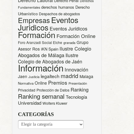
Derecho Penal
Derechos
derechos humanos
Derecho
Fundamentales
Urbanístico
Despachos de abogados
Eventos
Empresas
Juridicos
Eventos Jurídicos
Formación
Formación Online
Grupo
Foro Aranzadi Social Elche
granada
Ilustre Colegio
Asesor Ros
iKN Spain
Abogados de Málaga
Ilustre
Colegio de Abogados de Jaén
Información
Innovación
madrid
legaltech
Jaen
Malaga
Justicia
Premios
Online
Normativa
Presentación
Ranking
Privacidad
Protección de Datos
Ranking semanal
Tecnología
Universidad
Wolters Kluwer
CATEGORÍAS
CATEGORÍAS