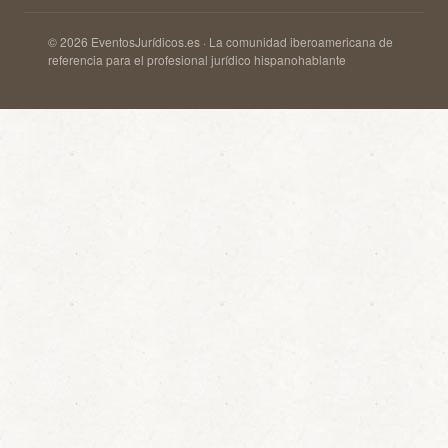
© 2026 EventosJurídicos.es · La comunidad iberoamericana de
referencia para el profesional jurídico hispanohablante