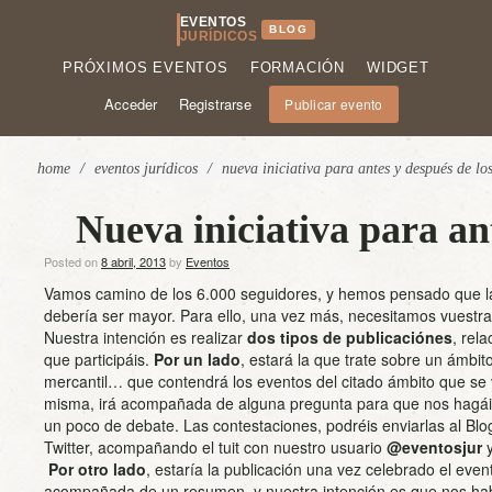
EVENTOS
BLOG
JURÍDICOS
PRÓXIMOS EVENTOS
FORMACIÓN
WIDGET
Acceder
Registrarse
Publicar evento
home
/
eventos jurídicos
/
nueva iniciativa para antes y después de los
Nueva iniciativa para ant
Posted on
8 abril, 2013
by
Eventos
Vamos camino de los 6.000 seguidores, y hemos pensado que l
debería ser mayor. Para ello, una vez más, necesitamos vuestra p
Nuestra intención es realizar
dos tipos de publicaciónes
, rel
que participáis.
Por un lado
, estará la que trate sobre un ámbito
mercantil… que contendrá los eventos del citado ámbito que se v
misma, irá acompañada de alguna pregunta para que nos hagáis 
un poco de debate. Las contestaciones, podréis enviarlas al Blo
Twitter, acompañando el tuit con nuestro usuario
@eventosjur
y
Por otro lado
, estaría la publicación una vez celebrado el eve
acompañada de un resumen, y nuestra intención es que nos habl