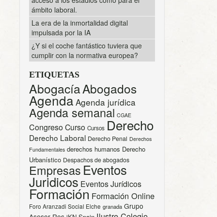
ámbito laboral.
La era de la inmortalidad digital
impulsada por la IA
¿Y si el coche fantástico tuviera que
cumplir con la normativa europea?
ETIQUETAS
Abogacía
Abogados
Agenda
Agenda jurídica
Agenda semanal
CGAE
Derecho
Congreso
Curso
Cursos
Derecho Laboral
Derecho Penal
Derechos
derechos humanos
Derecho
Fundamentales
Urbanístico
Despachos de abogados
Eventos
Empresas
Juridicos
Eventos Jurídicos
Formación
Formación Online
Grupo
Foro Aranzadi Social Elche
granada
Ilustre Colegio
Asesor Ros
iKN Spain