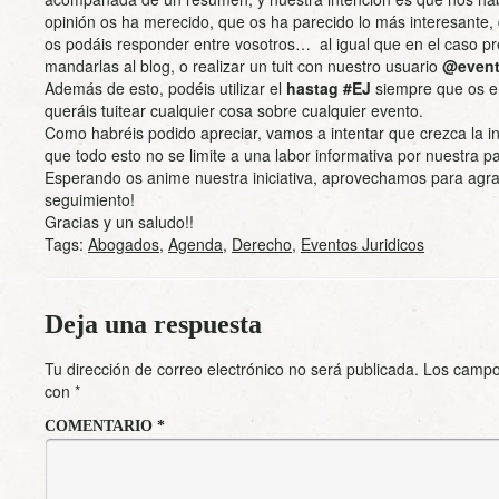
opinión os ha merecido, que os ha parecido lo más interesante
os podáis responder entre vosotros… al igual que en el caso pr
mandarlas al blog, o realizar un tuit con nuestro usuario
@event
Además de esto, podéis utilizar el
hastag #EJ
siempre que os e
queráis tuitear cualquier cosa sobre cualquier evento.
Como habréis podido apreciar, vamos a intentar que crezca la in
que todo esto no se limite a una labor informativa por nuestra pa
Esperando os anime nuestra iniciativa, aprovechamos para agr
seguimiento!
Gracias y un saludo!!
Tags:
Abogados
,
Agenda
,
Derecho
,
Eventos Juridicos
Deja una respuesta
Tu dirección de correo electrónico no será publicada.
Los campo
con
*
COMENTARIO
*