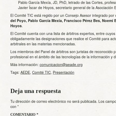
Pablo García Mexía, JD, PhD, letrado de las Cortes, profes
Javier Íscar de Hoyos, secretario general de la Asociación
El Comité TIC está regido por un Consejo Asesor integrado por
del Poyo, Pablo García Mexía, Francisco Pérez Bes, Noemí Br
Hoyos
.
El Comité cuenta con una lista de árbitros expertos, entre cuy
obligadamente las designaciones que realice el Comité para act
arbitrales en las materias mencionadas.
Los miembros del Panel de árbitros son juristas de reconocido pr
profesional en el ámbito de las tecnologías de la información y 
Más información:
comunicacion@aeade.org
Tags:
AEDE
,
Comité TIC
,
Presentación
Deja una respuesta
Tu dirección de correo electrónico no será publicada.
Los campo
con
*
COMENTARIO
*