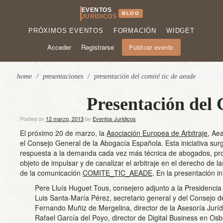
EVENTOS
BLOG
JURÍDICOS
PRÓXIMOS EVENTOS
FORMACIÓN
WIDGET
Acceder
Registrarse
Publicar evento
home
/
presentaciones
/
presentación del comité tic de aeade
Presentación del
Posted on
12 marzo, 2013
by
Eventos Juridicos
El próximo 20 de marzo, la
Asociación Europea de Arbitraje
, Ae
el Consejo General de la Abogacía Española. Esta iniciativa su
respuesta a la demanda cada vez más técnica de abogados, pro
objeto de impulsar y de canalizar el arbitraje en el derecho de l
de la comunicación
COMITE_TIC_AEADE
. En la presentación i
Pere Lluís Huguet Tous, consejero adjunto a la Presidenci
Luis Santa-María Pérez, secretario general y del Consejo 
Fernando Muñiz de Mergelina, director de la Asesoría Juríd
Rafael García del Poyo, director de Digital Business en Os