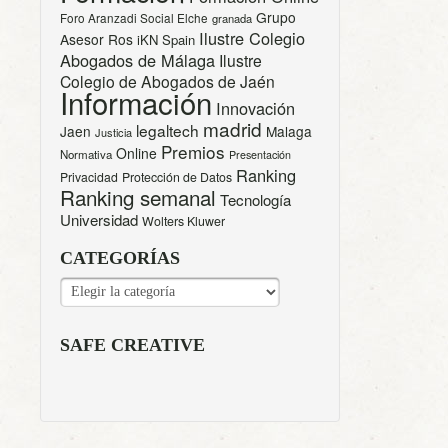
Grupo
Foro Aranzadi Social Elche
granada
Ilustre Colegio
Asesor Ros
iKN Spain
Abogados de Málaga
Ilustre
Colegio de Abogados de Jaén
Información
Innovación
madrid
legaltech
Jaen
Malaga
Justicia
Premios
Online
Normativa
Presentación
Ranking
Privacidad
Protección de Datos
Ranking semanal
Tecnología
Universidad
Wolters Kluwer
CATEGORÍAS
CATEGORÍAS
SAFE CREATIVE