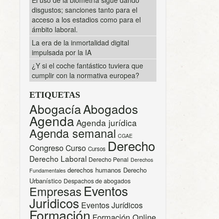
disgustos; sanciones tanto para el
acceso a los estadios como para el
ámbito laboral.
La era de la inmortalidad digital
impulsada por la IA
¿Y si el coche fantástico tuviera que
cumplir con la normativa europea?
ETIQUETAS
Abogacía
Abogados
Agenda
Agenda jurídica
Agenda semanal
CGAE
Derecho
Congreso
Curso
Cursos
Derecho Laboral
Derecho Penal
Derechos
derechos humanos
Derecho
Fundamentales
Urbanístico
Despachos de abogados
Eventos
Empresas
Juridicos
Eventos Jurídicos
Formación
Formación Online