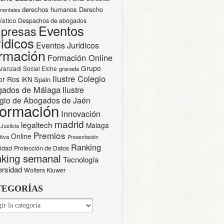
derechos humanos
Derecho
mentales
ístico
Despachos de abogados
Eventos
presas
idicos
Eventos Jurídicos
rmación
Formación Online
Grupo
Aranzadi Social Elche
granada
Ilustre Colegio
or Ros
iKN Spain
gados de Málaga
Ilustre
gio de Abogados de Jaén
formación
Innovación
madrid
legaltech
Malaga
Justicia
Premios
Online
tiva
Presentación
Ranking
cidad
Protección de Datos
king semanal
Tecnología
ersidad
Wolters Kluwer
TEGORÍAS
EGORÍAS