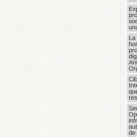
Exp
pro
so
un
La
hon
pr
dig
An
Or
Ci
Int
que
re
Sen
Op
in
au
de