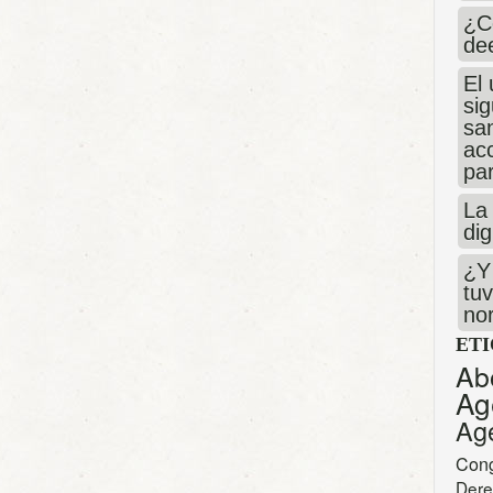
¿C
de
El 
si
san
ac
par
La 
dig
¿Y 
tuv
no
ET
Ab
Ag
Ag
Con
Dere