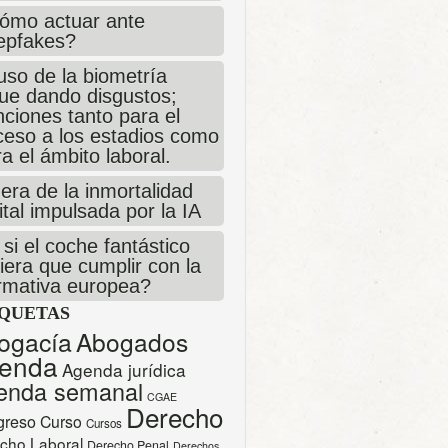
ómo actuar ante
epfakes?
uso de la biometría
gue dando disgustos;
ciones tanto para el
ceso a los estadios como
a el ámbito laboral.
era de la inmortalidad
ital impulsada por la IA
si el coche fantástico
iera que cumplir con la
rmativa europea?
IQUETAS
ogacía
Abogados
enda
Agenda jurídica
enda semanal
CGAE
Derecho
greso
Curso
Cursos
cho Laboral
Derecho Penal
Derechos