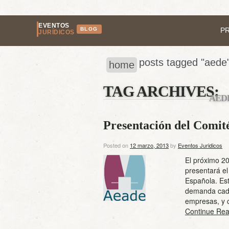
EVENTOS
BLOG
P
JURÍDICOS
posts tagged "aede
home
TAG ARCHIVES:
AED
Presentación del Comit
Posted on
12 marzo, 2013
by
Eventos Juridicos
El próximo 20
presentará e
Española. Est
demanda cada
empresas, y c
Continue Rea