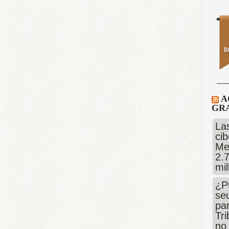
A
GRA
Las
cib
Me
2.
mi
¿P
se
pa
Tr
no