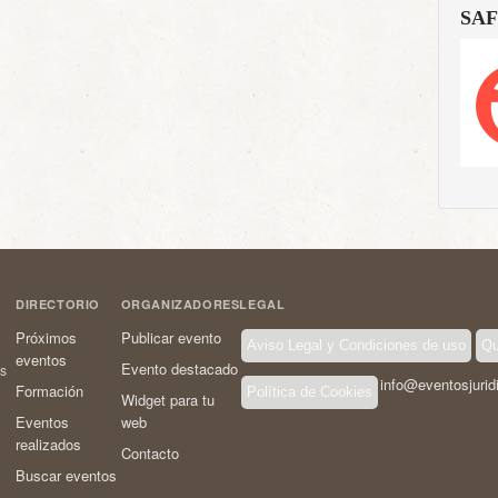
SAF
DIRECTORIO
ORGANIZADORES
LEGAL
Próximos
Publicar evento
Aviso Legal y Condiciones de uso
Qu
eventos
Evento destacado
os
info@eventosjurid
Formación
Política de Cookies
Widget para tu
Eventos
web
realizados
Contacto
Buscar eventos