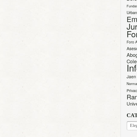
Funda
Urban
Em
Jur
Fo
Foro 
Ases
Abo
Cole
In
Jaen
Norma
Priva
Ran
Univ
CA
CAT