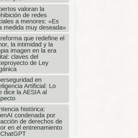
ertos valoran la
hibición de redes
ciales a menores: «Es
a medida muy deseada»
 reforma que redefine el
or, la intimidad y la
opia imagen en la era
ital: claves del
teproyecto de Ley
gánica
berseguridad en
eligencia Artificial: Lo
 dice la AESIA al
specto
tencia histórica:
enAI condenada por
fracción de derechos de
tor en el entrenamiento
 ChatGPT