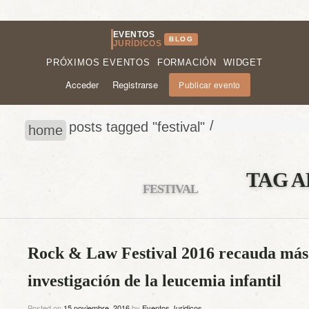
EVENTOS
BLOG
JURÍDICOS
PRÓXIMOS EVENTOS
FORMACIÓN
WIDGET
Acceder
Registrarse
Publicar evento
/
posts tagged "festival"
home
TAG A
FESTIVAL
Rock & Law Festival 2016 recauda más 
investigación de la leucemia infantil
Posted on
15 noviembre, 2016
by
Eventos Juridicos