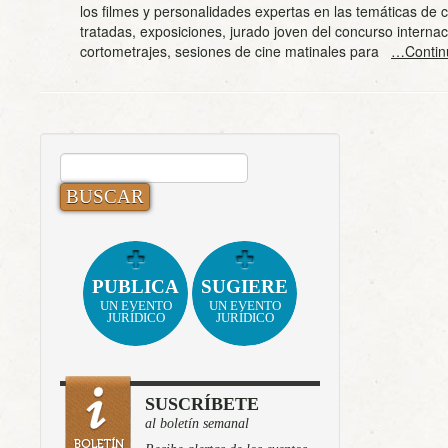
los filmes y personalidades expertas en las temáticas de c
tratadas, exposiciones, jurado joven del concurso internac
cortometrajes, sesiones de cine matinales para
…Contin
BUSCAR:
PUBLICA
SUGIERE
UN EVENTO
UN EVENTO
JURÍDICO
JURÍDICO
SUSCRÍBETE
al boletín semanal