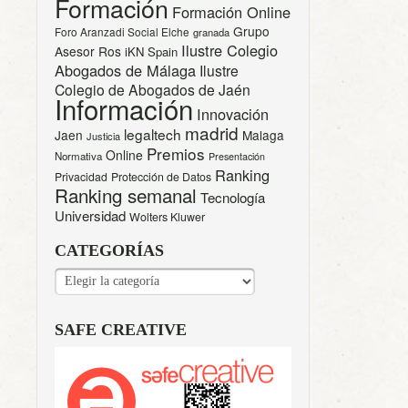
Formación
Formación Online
Grupo
Foro Aranzadi Social Elche
granada
Ilustre Colegio
Asesor Ros
iKN Spain
Abogados de Málaga
Ilustre
Colegio de Abogados de Jaén
Información
Innovación
madrid
legaltech
Jaen
Malaga
Justicia
Premios
Online
Normativa
Presentación
Ranking
Privacidad
Protección de Datos
Ranking semanal
Tecnología
Universidad
Wolters Kluwer
CATEGORÍAS
CATEGORÍAS
SAFE CREATIVE