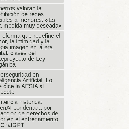
ertos valoran la
hibición de redes
ciales a menores: «Es
a medida muy deseada»
 reforma que redefine el
or, la intimidad y la
opia imagen en la era
ital: claves del
teproyecto de Ley
gánica
berseguridad en
eligencia Artificial: Lo
 dice la AESIA al
specto
tencia histórica:
enAI condenada por
fracción de derechos de
tor en el entrenamiento
 ChatGPT