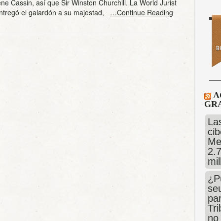
e Cassin, así que Sir Winston Churchill. La World Jurist
entregó el galardón a su majestad,
…Continue Reading
A
GRA
Las
cib
Me
2.
mi
¿P
se
pa
Tr
no