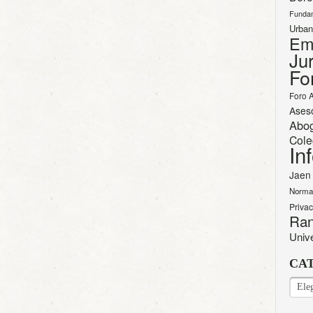
Funda
Urban
Em
Jur
Fo
Foro 
Ases
Abo
Cole
In
Jaen
Norma
Priva
Ran
Univ
CA
CAT