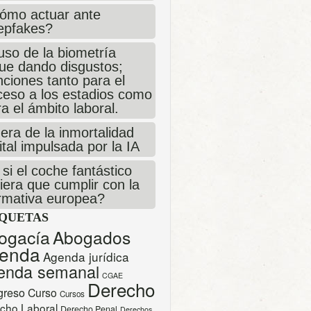
ómo actuar ante
epfakes?
uso de la biometría
gue dando disgustos;
ciones tanto para el
ceso a los estadios como
a el ámbito laboral.
era de la inmortalidad
ital impulsada por la IA
si el coche fantástico
iera que cumplir con la
rmativa europea?
IQUETAS
ogacía
Abogados
enda
Agenda jurídica
enda semanal
CGAE
Derecho
greso
Curso
Cursos
cho Laboral
Derecho Penal
Derechos