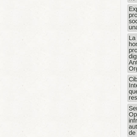
Exp
pro
so
un
La
hon
pr
dig
An
Or
Ci
Int
que
re
Sen
Op
in
au
de