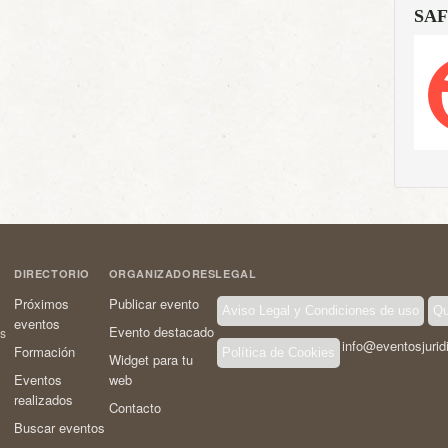
SAF
DIRECTORIO
ORGANIZADORES
LEGAL
Próximos
Publicar evento
Aviso Legal y Condiciones de uso
Qu
eventos
Evento destacado
os
info@eventosjurid
Formación
Política de Cookies
Widget para tu
Eventos
web
realizados
Contacto
Buscar eventos