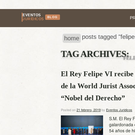
EVENTOS
BLOG
P
JURÍDICOS
posts tagged "felipe
home
TAG ARCHIVES:
FELI
El Rey Felipe VI recib
de la World Jurist Asso
“Nobel del Derecho”
Posted on
21 febrero, 2019
by
Eventos Juridicos
S.M. El Rey F
galardonada 
54 años de hi