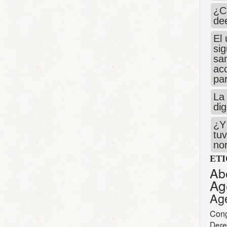
¿C
de
El 
si
san
ac
par
La 
dig
¿Y 
tuv
no
ET
Ab
Ag
Ag
Con
Dere