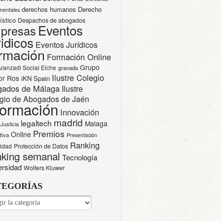
derechos humanos
Derecho
mentales
ístico
Despachos de abogados
Eventos
presas
idicos
Eventos Jurídicos
rmación
Formación Online
Grupo
Aranzadi Social Elche
granada
Ilustre Colegio
or Ros
iKN Spain
gados de Málaga
Ilustre
gio de Abogados de Jaén
formación
Innovación
madrid
legaltech
Malaga
Justicia
Premios
Online
tiva
Presentación
Ranking
cidad
Protección de Datos
king semanal
Tecnología
ersidad
Wolters Kluwer
TEGORÍAS
EGORÍAS