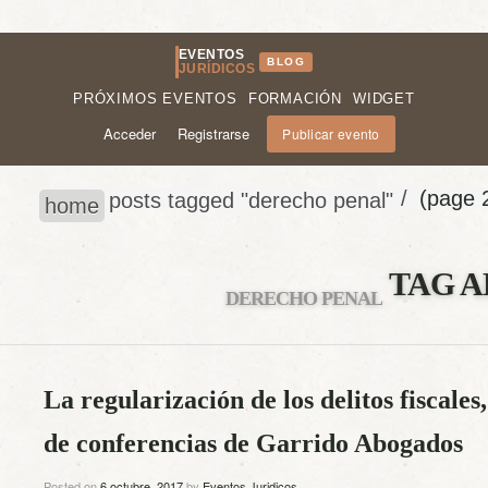
EVENTOS
BLOG
JURÍDICOS
PRÓXIMOS EVENTOS
FORMACIÓN
WIDGET
Acceder
Registrarse
Publicar evento
/
(page 
posts tagged "derecho penal"
home
TAG A
DERECHO PENAL
La regularización de los delitos fiscales,
de conferencias de Garrido Abogados
Posted on
6 octubre, 2017
by
Eventos Juridicos