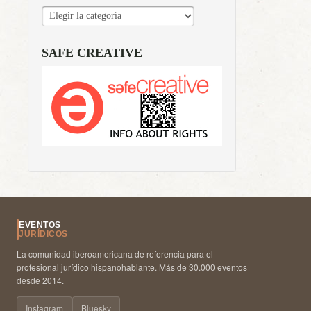
CATEGORÍAS
SAFE CREATIVE
EVENTOS
JURÍDICOS
La comunidad iberoamericana de referencia para el
profesional jurídico hispanohablante. Más de 30.000 eventos
desde 2014.
Instagram
Bluesky