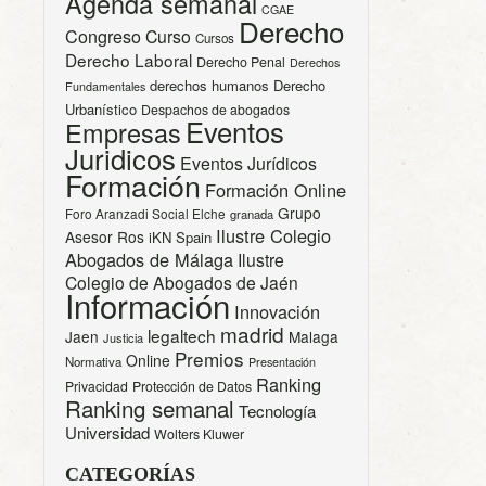
Agenda semanal
CGAE
Derecho
Congreso
Curso
Cursos
Derecho Laboral
Derecho Penal
Derechos
derechos humanos
Derecho
Fundamentales
Urbanístico
Despachos de abogados
Eventos
Empresas
Juridicos
Eventos Jurídicos
Formación
Formación Online
Grupo
Foro Aranzadi Social Elche
granada
Ilustre Colegio
Asesor Ros
iKN Spain
Abogados de Málaga
Ilustre
Colegio de Abogados de Jaén
Información
Innovación
madrid
legaltech
Jaen
Malaga
Justicia
Premios
Online
Normativa
Presentación
Ranking
Privacidad
Protección de Datos
Ranking semanal
Tecnología
Universidad
Wolters Kluwer
CATEGORÍAS