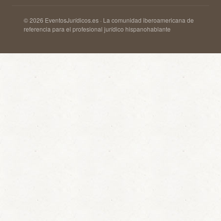
© 2026 EventosJurídicos.es · La comunidad iberoamericana de
referencia para el profesional jurídico hispanohablante