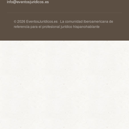
info@eventosjuridicos.es
© 2026 EventosJurídicos.es · La comunidad iberoamericana de
referencia para el profesional jurídico hispanohablante