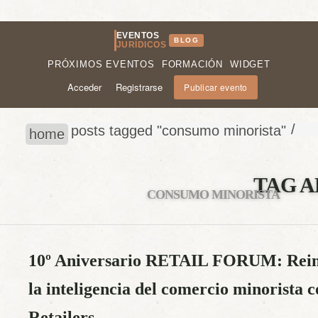
EVENTOS
BLOG
JURÍDICOS
PRÓXIMOS EVENTOS
FORMACIÓN
WIDGET
Acceder
Registrarse
Publicar evento
/
posts tagged "consumo minorista"
home
TAG A
CONSUMO MINORISTA
10º Aniversario RETAIL FORUM: Reim
la inteligencia del comercio minorista 
Retailers.