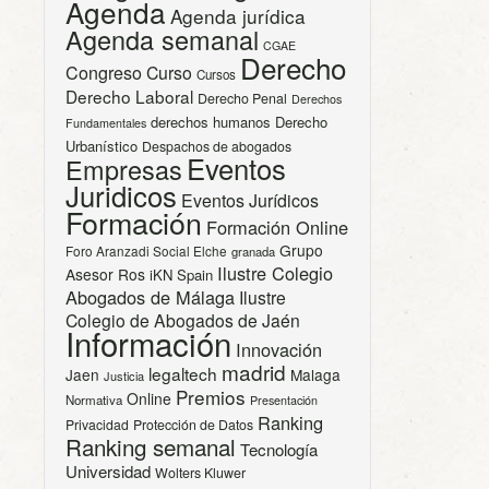
Agenda
Agenda jurídica
Agenda semanal
CGAE
Derecho
Congreso
Curso
Cursos
Derecho Laboral
Derecho Penal
Derechos
derechos humanos
Derecho
Fundamentales
Urbanístico
Despachos de abogados
Eventos
Empresas
Juridicos
Eventos Jurídicos
Formación
Formación Online
Grupo
Foro Aranzadi Social Elche
granada
Ilustre Colegio
Asesor Ros
iKN Spain
Abogados de Málaga
Ilustre
Colegio de Abogados de Jaén
Información
Innovación
madrid
legaltech
Jaen
Malaga
Justicia
Premios
Online
Normativa
Presentación
Ranking
Privacidad
Protección de Datos
Ranking semanal
Tecnología
Universidad
Wolters Kluwer