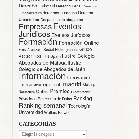
Derecho Laboral
Derecho Penal
Derechos
derechos humanos
Derecho
Fundamentales
Urbanístico
Despachos de abogados
Eventos
Empresas
Juridicos
Eventos Jurídicos
Formación
Formación Online
Grupo
Foro Aranzadi Social Elche
granada
Ilustre Colegio
Asesor Ros
iKN Spain
Abogados de Málaga
Ilustre
Colegio de Abogados de Jaén
Información
Innovación
madrid
legaltech
Jaen
Malaga
Justicia
Premios
Online
Normativa
Presentación
Ranking
Privacidad
Protección de Datos
Ranking semanal
Tecnología
Universidad
Wolters Kluwer
CATEGORÍAS
CATEGORÍAS