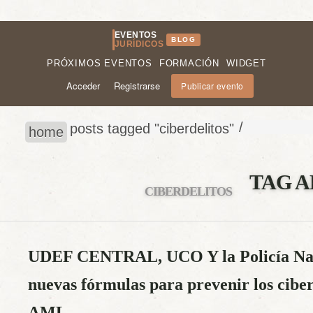
EVENTOS
BLOG
JURÍDICOS
PRÓXIMOS EVENTOS
FORMACIÓN
WIDGET
Acceder
Registrarse
Publicar evento
/
posts tagged "ciberdelitos"
home
TAG A
CIBERDELITOS
UDEF CENTRAL, UCO Y la Policía Nac
nuevas fórmulas para prevenir los cibe
AML