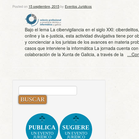
Posted on
15 septiembre, 2015
by
Eventos Juridicos
Bajo el lema La cibervigilancia en el siglo XXI: ciberdelitos,
online y la e-justicia, esta actividad divulgativa tiene por o
y concienciar a los juristas de los avances en materia prob
casos que interviene la informática La jornada cuenta con
colaboración de la Xunta de Galicia, a través de la
…Cont
BUSCAR:
PUBLICA
SUGIERE
UN EVENTO
UN EVENTO
JURÍDICO
JURÍDICO