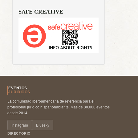
SAFE CREATIVE
EVENTOS
JURÍDICOS
La comunidad iberoamericana de referencia para el
profesional jurídico hispanohablante. Más de 30.000 eventos
desde 2014.
Instagram
Bluesky
DIRECTORIO