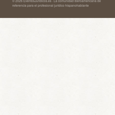
© 2026 EventosJurídicos.es · La comunidad iberoamericana de
referencia para el profesional jurídico hispanohablante