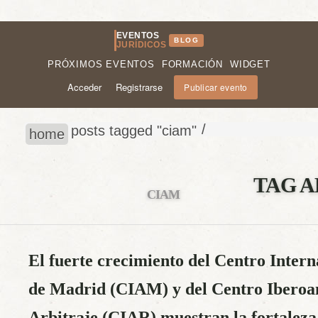
EVENTOS
BLOG
JURÍDICOS
PRÓXIMOS EVENTOS
FORMACIÓN
WIDGET
Acceder
Registrarse
Publicar evento
/
posts tagged "ciam"
home
TAG A
CIAM
El fuerte crecimiento del Centro Intern
de Madrid (CIAM) y del Centro Iberoa
Arbitraje (CIAR) muestran la fortaleza 