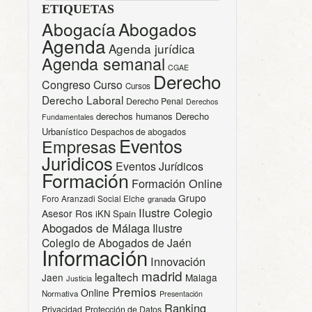
ETIQUETAS
Abogacía
Abogados
Agenda
Agenda jurídica
Agenda semanal
CGAE
Derecho
Congreso
Curso
Cursos
Derecho Laboral
Derecho Penal
Derechos
derechos humanos
Derecho
Fundamentales
Urbanístico
Despachos de abogados
Eventos
Empresas
Juridicos
Eventos Jurídicos
Formación
Formación Online
Grupo
Foro Aranzadi Social Elche
granada
Ilustre Colegio
Asesor Ros
iKN Spain
Abogados de Málaga
Ilustre
Colegio de Abogados de Jaén
Información
Innovación
madrid
legaltech
Jaen
Malaga
Justicia
Premios
Online
Normativa
Presentación
Ranking
Privacidad
Protección de Datos