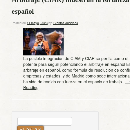
español
Posted on
11 mayo, 2023
by
Eventos Juridicos
La posible integración de CIAM y CIAR se perfila como e
potente para seguir potenciando el arbitraje en español El
arbitraje en español, como fórmula de resolución de confli
empresas y estados, y de Madrid como sede internacional 
ha sido defendido con fuerza en el espacio de trabajo
…C
Reading
BUSCAR: