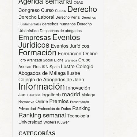
Agenda semanal
CGAE
Derecho
Congreso
Curso
Cursos
Derecho Laboral
Derecho Penal
Derechos
derechos humanos
Derecho
Fundamentales
Urbanístico
Despachos de abogados
Eventos
Empresas
Juridicos
Eventos Jurídicos
Formación
Formación Online
Grupo
Foro Aranzadi Social Elche
granada
Ilustre Colegio
Asesor Ros
iKN Spain
Abogados de Málaga
Ilustre
Colegio de Abogados de Jaén
Información
Innovación
madrid
legaltech
Jaen
Malaga
Justicia
Premios
Online
Normativa
Presentación
Ranking
Privacidad
Protección de Datos
Ranking semanal
Tecnología
Universidad
Wolters Kluwer
CATEGORÍAS