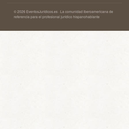
© 2026 EventosJurídicos.es · La comunidad iberoamericana de
referencia para el profesional jurídico hispanohablante