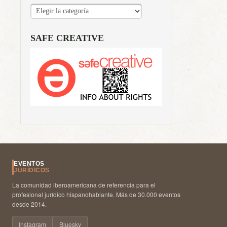
CATEGORÍAS
SAFE CREATIVE
EVENTOS
JURÍDICOS
La comunidad iberoamericana de referencia para el
profesional jurídico hispanohablante. Más de 30.000 eventos
desde 2014.
Instagram
Bluesky