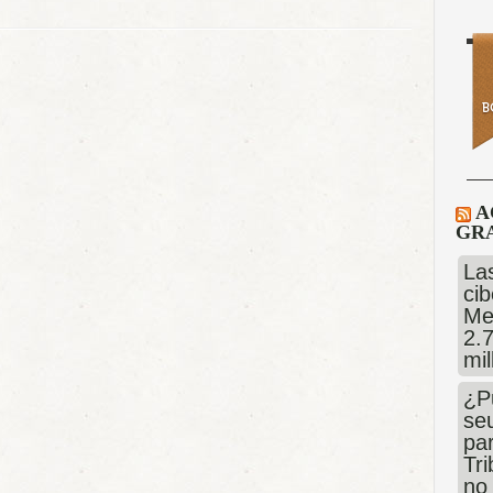
A
GRA
Las
cib
Me
2.
mi
¿P
se
pa
Tr
no