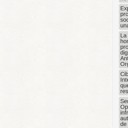
Exp
pro
so
un
La
hon
pr
dig
An
Or
Ci
Int
que
re
Sen
Op
in
au
de