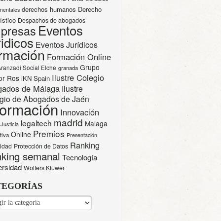
derechos humanos
Derecho
mentales
ístico
Despachos de abogados
Eventos
presas
idicos
Eventos Jurídicos
rmación
Formación Online
Grupo
Aranzadi Social Elche
granada
Ilustre Colegio
or Ros
iKN Spain
gados de Málaga
Ilustre
gio de Abogados de Jaén
formación
Innovación
madrid
legaltech
Malaga
Justicia
Premios
Online
tiva
Presentación
Ranking
cidad
Protección de Datos
king semanal
Tecnología
ersidad
Wolters Kluwer
TEGORÍAS
EGORÍAS