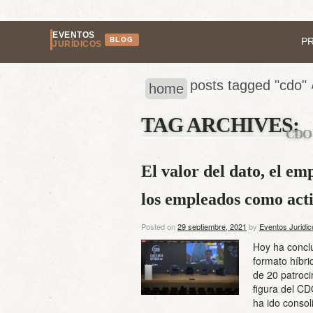
EVENTOS
BLOG
P
JURÍDICOS
posts tagged "cdo"
home
TAG ARCHIVES:
CDO
El valor del dato, el e
los empleados como acti
Posted on
29 septiembre, 2021
by
Eventos Juridic
Hoy ha conclu
formato híbr
de 20 patroci
figura del CD
ha ido cons