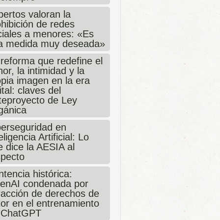
ertos valoran la
hibición de redes
ciales a menores: «Es
a medida muy deseada»
 reforma que redefine el
or, la intimidad y la
opia imagen en la era
ital: claves del
teproyecto de Ley
gánica
berseguridad en
eligencia Artificial: Lo
 dice la AESIA al
specto
tencia histórica:
enAI condenada por
fracción de derechos de
tor en el entrenamiento
 ChatGPT