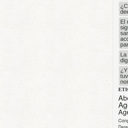
¿C
de
El 
si
san
ac
par
La 
dig
¿Y 
tuv
no
ET
Ab
Ag
Ag
Con
Dere