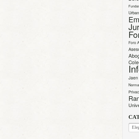
Funda
Urban
Em
Jur
Fo
Foro 
Ases
Abo
Cole
In
Jaen
Norma
Priva
Ran
Univ
CA
CAT