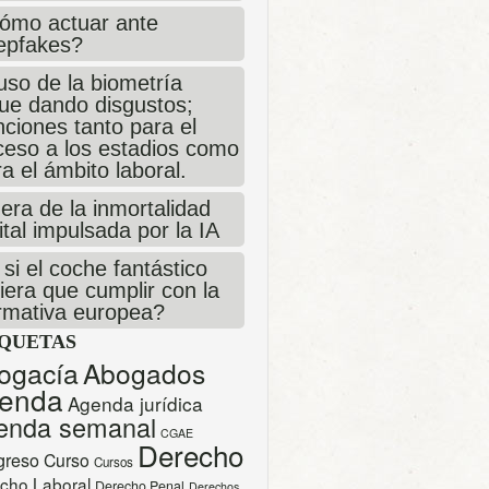
ómo actuar ante
epfakes?
uso de la biometría
gue dando disgustos;
ciones tanto para el
ceso a los estadios como
a el ámbito laboral.
era de la inmortalidad
ital impulsada por la IA
si el coche fantástico
iera que cumplir con la
rmativa europea?
IQUETAS
ogacía
Abogados
enda
Agenda jurídica
enda semanal
CGAE
Derecho
greso
Curso
Cursos
cho Laboral
Derecho Penal
Derechos