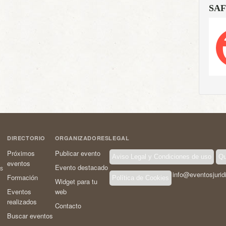
SAF
DIRECTORIO
ORGANIZADORES
LEGAL
Próximos
Publicar evento
Aviso Legal y Condiciones de uso
Qu
eventos
Evento destacado
os
info@eventosjurid
Formación
Política de Cookies
Widget para tu
Eventos
web
realizados
Contacto
Buscar eventos