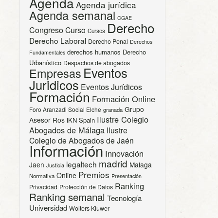
Agenda
Agenda jurídica
Agenda semanal
CGAE
Derecho
Congreso
Curso
Cursos
Derecho Laboral
Derecho Penal
Derechos
derechos humanos
Derecho
Fundamentales
Urbanístico
Despachos de abogados
Eventos
Empresas
Juridicos
Eventos Jurídicos
Formación
Formación Online
Grupo
Foro Aranzadi Social Elche
granada
Ilustre Colegio
Asesor Ros
iKN Spain
Abogados de Málaga
Ilustre
Colegio de Abogados de Jaén
Información
Innovación
madrid
legaltech
Jaen
Malaga
Justicia
Premios
Online
Normativa
Presentación
Ranking
Privacidad
Protección de Datos
Ranking semanal
Tecnología
Universidad
Wolters Kluwer