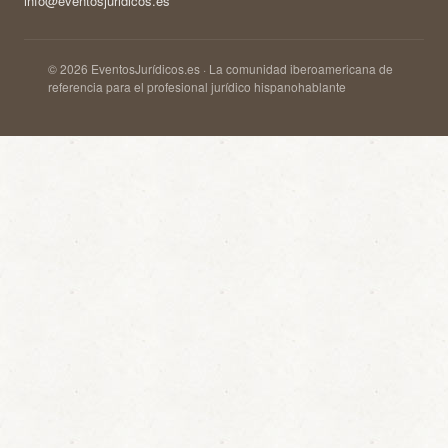
info@eventosjuridicos.es
© 2026 EventosJurídicos.es · La comunidad iberoamericana de
referencia para el profesional jurídico hispanohablante