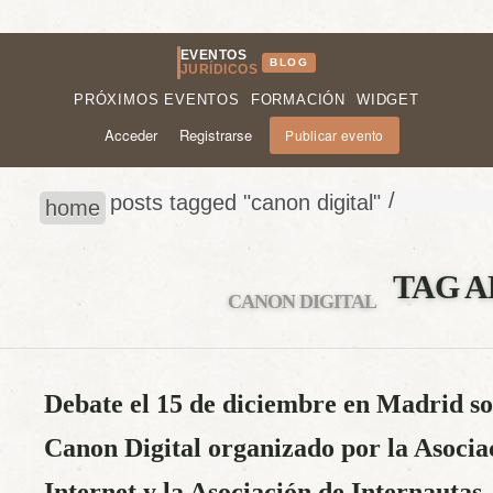
EVENTOS
BLOG
JURÍDICOS
PRÓXIMOS EVENTOS
FORMACIÓN
WIDGET
Acceder
Registrarse
Publicar evento
/
posts tagged "canon digital"
home
TAG A
CANON DIGITAL
Debate el 15 de diciembre en Madrid sob
Canon Digital organizado por la Asocia
Internet y la Asociación de Internautas