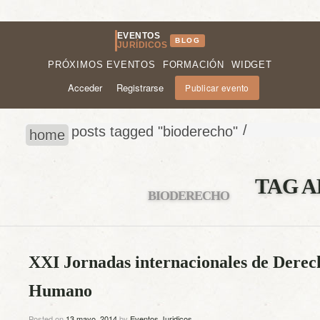
EVENTOS
BLOG
JURÍDICOS
PRÓXIMOS EVENTOS
FORMACIÓN
WIDGET
Acceder
Registrarse
Publicar evento
/
posts tagged "bioderecho"
home
TAG A
BIODERECHO
XXI Jornadas internacionales de Dere
Humano
Posted on
13 mayo, 2014
by
Eventos Juridicos