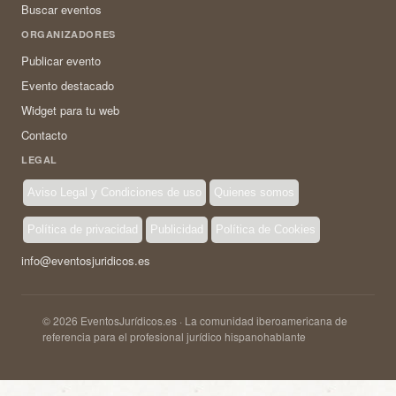
Buscar eventos
ORGANIZADORES
Publicar evento
Evento destacado
Widget para tu web
Contacto
LEGAL
Aviso Legal y Condiciones de uso
Quienes somos
Política de privacidad
Publicidad
Política de Cookies
info@eventosjuridicos.es
© 2026 EventosJurídicos.es · La comunidad iberoamericana de
referencia para el profesional jurídico hispanohablante