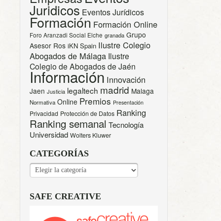
Juridicos
Eventos Jurídicos
Formación
Formación Online
Grupo
Foro Aranzadi Social Elche
granada
Ilustre Colegio
Asesor Ros
iKN Spain
Abogados de Málaga
Ilustre
Colegio de Abogados de Jaén
Información
Innovación
madrid
legaltech
Jaen
Malaga
Justicia
Premios
Online
Normativa
Presentación
Ranking
Privacidad
Protección de Datos
Ranking semanal
Tecnología
Universidad
Wolters Kluwer
CATEGORÍAS
CATEGORÍAS
SAFE CREATIVE