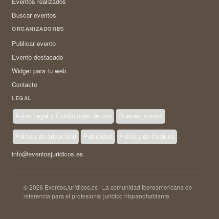
Eventos realizados
Buscar eventos
ORGANIZADORES
Publicar evento
Evento destacado
Widget para tu web
Contacto
LEGAL
Aviso Legal y Condiciones de uso
Quienes somos
Política de privacidad
Publicidad
Política de Cookies
info@eventosjuridicos.es
© 2026 EventosJurídicos.es · La comunidad iberoamericana de
referencia para el profesional jurídico hispanohablante