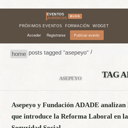
EVENTOS
BLOG
JURÍDICOS
PRÓXIMOS EVENTOS
FORMACIÓN
WIDGET
Acceder
Registrarse
Publicar evento
/
posts tagged "asepeyo"
home
TAG A
ASEPEYO
Asepeyo y Fundación ADADE analizan l
que introduce la Reforma Laboral en la
Seguridad Social