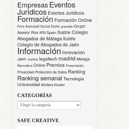
Eventos
Empresas
Juridicos
Eventos Jurídicos
Formación
Formación Online
Grupo
Foro Aranzadi Social Elche
granada
Ilustre Colegio
Asesor Ros
iKN Spain
Abogados de Málaga
Ilustre
Colegio de Abogados de Jaén
Información
Innovación
madrid
legaltech
Jaen
Malaga
Justicia
Premios
Online
Normativa
Presentación
Ranking
Privacidad
Protección de Datos
Ranking semanal
Tecnología
Universidad
Wolters Kluwer
CATEGORÍAS
CATEGORÍAS
SAFE CREATIVE