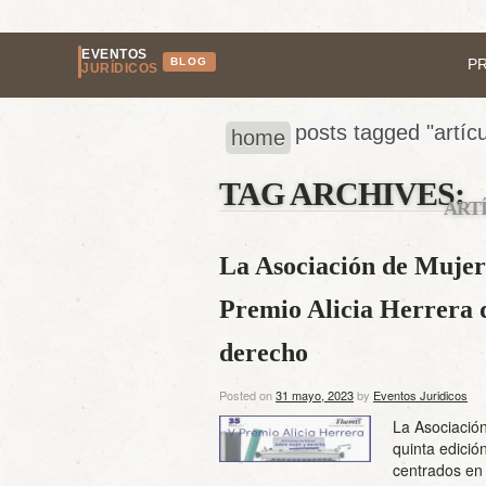
EVENTOS
BLOG
P
JURÍDICOS
posts tagged "artícu
home
TAG ARCHIVES:
ART
La Asociación de Mujer
Premio Alicia Herrera d
derecho
Posted on
31 mayo, 2023
by
Eventos Juridicos
La Asociació
quinta edición
centrados en 