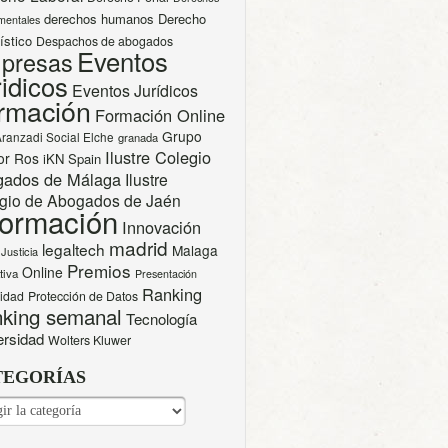
derechos humanos
Derecho
mentales
ístico
Despachos de abogados
Eventos
presas
idicos
Eventos Jurídicos
rmación
Formación Online
Grupo
Aranzadi Social Elche
granada
Ilustre Colegio
or Ros
iKN Spain
gados de Málaga
Ilustre
gio de Abogados de Jaén
formación
Innovación
madrid
legaltech
Malaga
Justicia
Premios
Online
tiva
Presentación
Ranking
cidad
Protección de Datos
king semanal
Tecnología
ersidad
Wolters Kluwer
TEGORÍAS
EGORÍAS