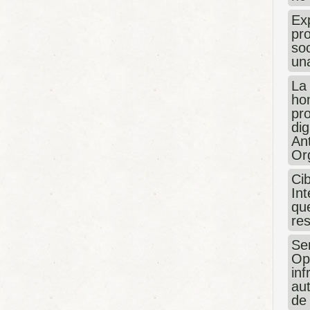
Exp
pro
so
un
La
hon
pr
dig
An
Or
Ci
Int
que
re
Sen
Op
in
au
de