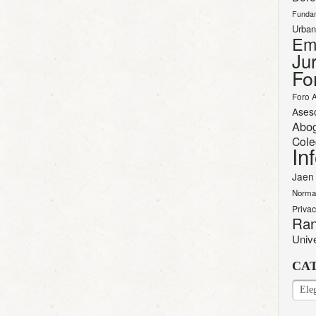
Funda
Urban
Em
Jur
Fo
Foro 
Ases
Abo
Cole
In
Jaen
Norma
Priva
Ran
Univ
CA
CAT