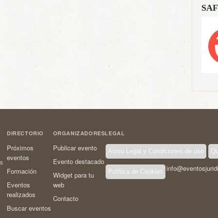
SAF
DIRECTORIO
ORGANIZADORES
LEGAL
Próximos
Publicar evento
Aviso Legal y Condiciones de uso
Qu
eventos
Evento destacado
os
info@eventosjurid
Formación
Política de Cookies
Widget para tu
Eventos
web
realizados
Contacto
Buscar eventos