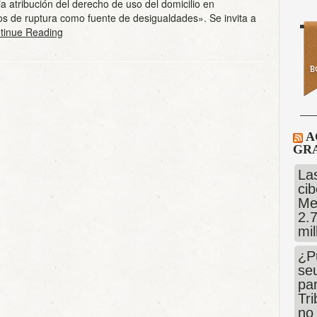
 atribución del derecho de uso del domicilio en
s de ruptura como fuente de desigualdades». Se invita a
inue Reading
A
GRA
Las
cib
Me
2.
mi
¿P
se
pa
Tr
no