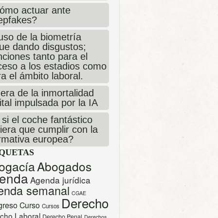
ómo actuar ante
epfakes?
uso de la biometría
gue dando disgustos;
ciones tanto para el
ceso a los estadios como
a el ámbito laboral.
era de la inmortalidad
ital impulsada por la IA
si el coche fantástico
iera que cumplir con la
rmativa europea?
IQUETAS
ogacía
Abogados
enda
Agenda jurídica
enda semanal
CGAE
Derecho
greso
Curso
Cursos
cho Laboral
Derecho Penal
Derechos