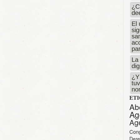
¿C
de
El 
si
san
ac
par
La 
dig
¿Y 
tuv
no
ET
Ab
Ag
Ag
Con
Dere