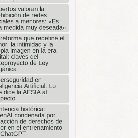
ertos valoran la
hibición de redes
ciales a menores: «Es
a medida muy deseada»
 reforma que redefine el
or, la intimidad y la
opia imagen en la era
ital: claves del
teproyecto de Ley
gánica
berseguridad en
eligencia Artificial: Lo
 dice la AESIA al
specto
tencia histórica:
enAI condenada por
fracción de derechos de
tor en el entrenamiento
 ChatGPT