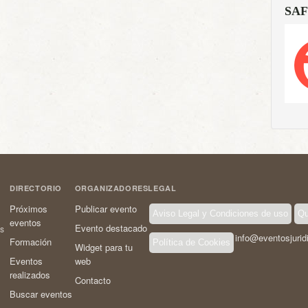
SAF
DIRECTORIO
ORGANIZADORES
LEGAL
Próximos
Publicar evento
Aviso Legal y Condiciones de uso
Qu
eventos
Evento destacado
os
info@eventosjurid
Formación
Política de Cookies
Widget para tu
Eventos
web
realizados
Contacto
Buscar eventos