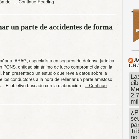
ción de
…Continue Reading
r un parte de accidentes de forma
A
añana, ARAG, especialista en seguros de defensa jurídica,
GRA
ón PONS, entidad sin ánimo de lucro comprometida con la
l, han presentado un estudio que revela datos sobre la
Las
e los conductores a la hora de rellenar un parte amistoso
cib
s. El objetivo buscado con la elaboración
…Continue
Me
2.
mi
¿P
se
pa
Tr
no