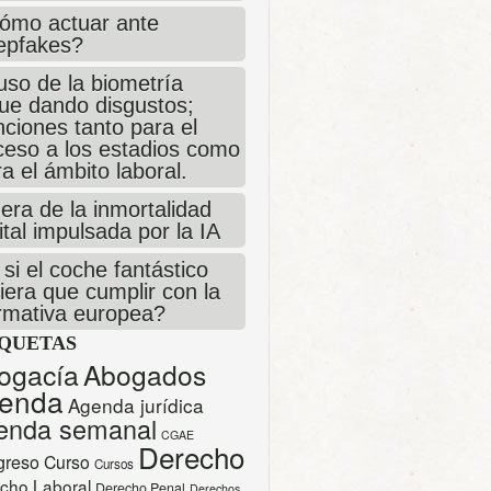
ómo actuar ante
epfakes?
uso de la biometría
gue dando disgustos;
ciones tanto para el
ceso a los estadios como
a el ámbito laboral.
era de la inmortalidad
ital impulsada por la IA
si el coche fantástico
iera que cumplir con la
rmativa europea?
IQUETAS
ogacía
Abogados
enda
Agenda jurídica
enda semanal
CGAE
Derecho
greso
Curso
Cursos
cho Laboral
Derecho Penal
Derechos