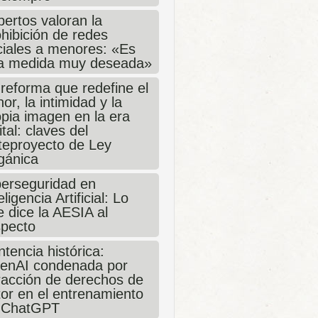
ertos valoran la
hibición de redes
ciales a menores: «Es
a medida muy deseada»
 reforma que redefine el
or, la intimidad y la
opia imagen en la era
ital: claves del
teproyecto de Ley
gánica
berseguridad en
eligencia Artificial: Lo
 dice la AESIA al
specto
tencia histórica:
enAI condenada por
fracción de derechos de
tor en el entrenamiento
 ChatGPT