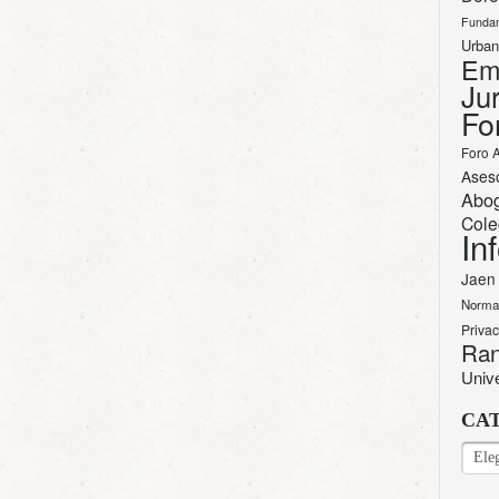
Funda
Urban
Em
Jur
Fo
Foro 
Ases
Abo
Cole
In
Jaen
Norma
Priva
Ran
Univ
CA
CAT