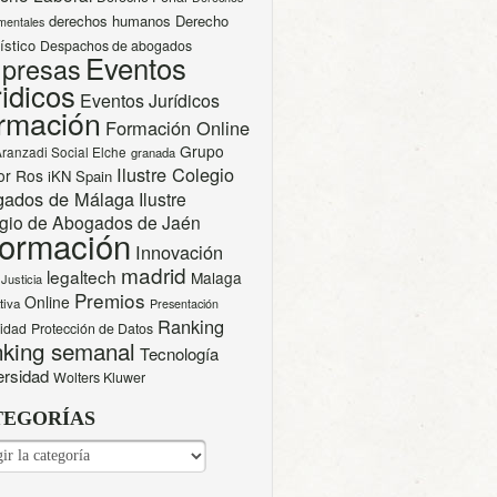
derechos humanos
Derecho
mentales
ístico
Despachos de abogados
Eventos
presas
idicos
Eventos Jurídicos
rmación
Formación Online
Grupo
Aranzadi Social Elche
granada
Ilustre Colegio
or Ros
iKN Spain
gados de Málaga
Ilustre
gio de Abogados de Jaén
formación
Innovación
madrid
legaltech
Malaga
Justicia
Premios
Online
tiva
Presentación
Ranking
cidad
Protección de Datos
king semanal
Tecnología
ersidad
Wolters Kluwer
TEGORÍAS
EGORÍAS