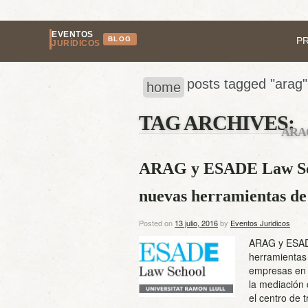
EVENTOS
BLOG
P
JURÍDICOS
posts tagged "arag"
home
TAG ARCHIVES:
ARA
ARAG y ESADE Law Scho
nuevas herramientas de 
Posted on
13 julio, 2016
by
Eventos Juridicos
ARAG y ESADE
herramientas 
empresas en 
la mediación 
el centro de 