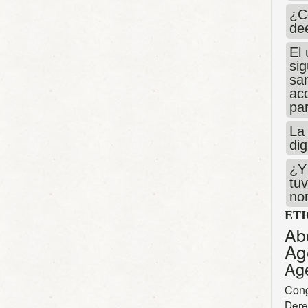
¿C
de
El 
si
san
ac
par
La 
dig
¿Y 
tuv
no
ET
Ab
Ag
Ag
Con
Dere