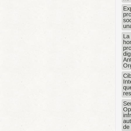
Exp
pro
so
un
La
hon
pr
dig
An
Or
Ci
Int
que
re
Sen
Op
in
au
de