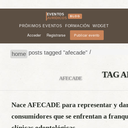
EVENTOS
BLOG
JURÍDICOS
PRÓXIMOS EVENTOS
FORMACIÓN
WIDGET
Acceder
Registrarse
Publicar evento
/
posts tagged "afecade"
home
TAG A
AFECADE
Nace AFECADE para representar y dar
consumidores que se enfrentan a franqui
clínicas odontológicas