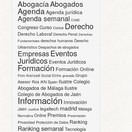
Abogacía
Abogados
Agenda
Agenda jurídica
Agenda semanal
CGAE
Derecho
Congreso
Curso
Cursos
Derecho Laboral
Derecho Penal
Derechos
derechos humanos
Derecho
Fundamentales
Urbanístico
Despachos de abogados
Eventos
Empresas
Juridicos
Eventos Jurídicos
Formación
Formación Online
Grupo
Foro Aranzadi Social Elche
granada
Ilustre Colegio
Asesor Ros
iKN Spain
Abogados de Málaga
Ilustre
Colegio de Abogados de Jaén
Información
Innovación
madrid
legaltech
Jaen
Malaga
Justicia
Premios
Online
Normativa
Presentación
Ranking
Privacidad
Protección de Datos
Ranking semanal
Tecnología