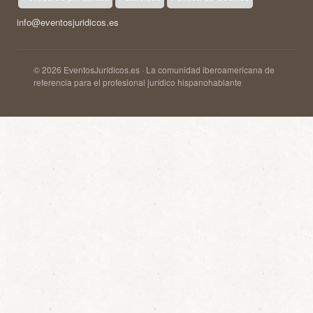
info@eventosjuridicos.es
© 2026 EventosJurídicos.es · La comunidad iberoamericana de
referencia para el profesional jurídico hispanohablante