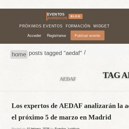
EVENTOS
BLOG
JURÍDICOS
PRÓXIMOS EVENTOS
FORMACIÓN
WIDGET
Acceder
Registrarse
Publicar evento
/
posts tagged "aedaf"
home
TAG A
AEDAF
Los expertos de AEDAF analizarán la ac
el próximo 5 de marzo en Madrid
Posted on
10 febrero, 2026
by
Eventos Juridicos