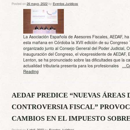
Posted on
26 mayo, 2022
by
Eventos Juridicos
La Asociación Española de Asesores Fiscales, AEDAF, ha
esta mañana en Córdoba la XVII edición de su Congreso T
organizado junto al Consejo General del Poder Judicial, 
inauguración del Congreso, el vicepresidente de AEDAF, 
Lenton, se ha pronunciado sobre las dificultades que la 
actualidad tributaria presenta para los profesionales
…Co
Reading
AEDAF PREDICE “NUEVAS ÁREAS 
CONTROVERSIA FISCAL” PROVOC
CAMBIOS EN EL IMPUESTO SOBR
Posted on
1 abril, 2022
by
Eventos Juridicos