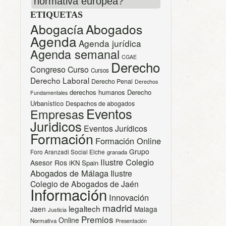
normativa europea?
ETIQUETAS
Abogacía
Abogados
Agenda
Agenda jurídica
Agenda semanal
CGAE
Derecho
Congreso
Curso
Cursos
Derecho Laboral
Derecho Penal
Derechos
derechos humanos
Derecho
Fundamentales
Urbanístico
Despachos de abogados
Eventos
Empresas
Juridicos
Eventos Jurídicos
Formación
Formación Online
Grupo
Foro Aranzadi Social Elche
granada
Ilustre Colegio
Asesor Ros
iKN Spain
Abogados de Málaga
Ilustre
Colegio de Abogados de Jaén
Información
Innovación
madrid
legaltech
Jaen
Malaga
Justicia
Premios
Online
Normativa
Presentación