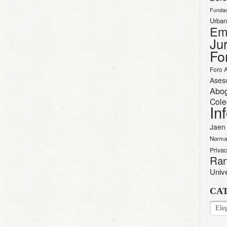
Funda
Urban
Em
Jur
Fo
Foro 
Ases
Abo
Cole
In
Jaen
Norma
Priva
Ran
Univ
CA
CAT