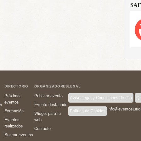
SAF
DIRECTORIO
ORGANIZADORES
LEGAL
Próximos
Publicar evento
Aviso Legal y Condiciones de uso
Qu
eventos
Evento destacado
os
info@eventosjurid
Formación
Política de Cookies
Widget para tu
Eventos
web
realizados
Contacto
Buscar eventos