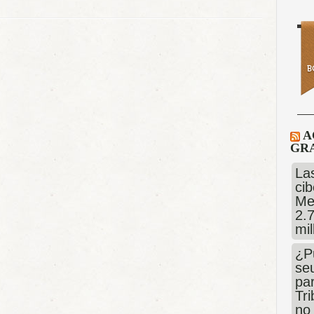
A
GRA
Las
cib
Me
2.
mi
¿P
se
pa
Tr
no