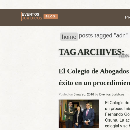
EVENTOS
BLOG
P
JURÍDICOS
posts tagged "adn"
home
TAG ARCHIVES:
ADN
El Colegio de Abogados 
éxito en un procedimient
Posted on
3 marzo, 2016
by
Eventos Juridicos
El Colegio de
un procedimien
Fernando Góm
Osuna. La act
colegial y s