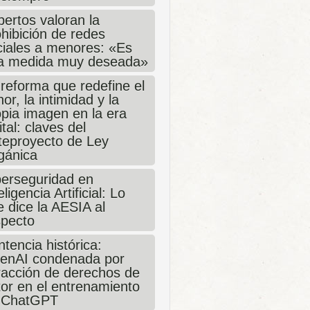
ertos valoran la
hibición de redes
ciales a menores: «Es
a medida muy deseada»
 reforma que redefine el
or, la intimidad y la
opia imagen en la era
ital: claves del
teproyecto de Ley
gánica
berseguridad en
eligencia Artificial: Lo
 dice la AESIA al
specto
tencia histórica:
enAI condenada por
fracción de derechos de
tor en el entrenamiento
 ChatGPT