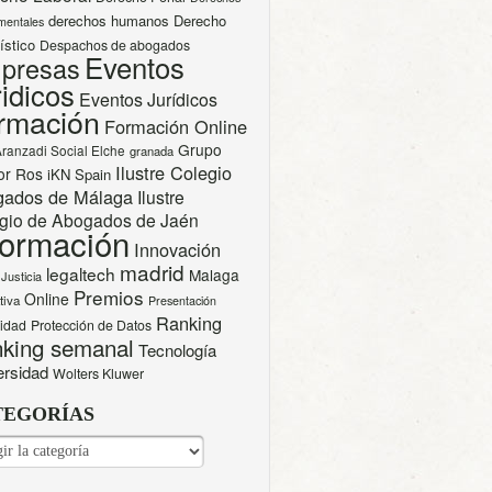
derechos humanos
Derecho
mentales
ístico
Despachos de abogados
Eventos
presas
idicos
Eventos Jurídicos
rmación
Formación Online
Grupo
Aranzadi Social Elche
granada
Ilustre Colegio
or Ros
iKN Spain
gados de Málaga
Ilustre
gio de Abogados de Jaén
formación
Innovación
madrid
legaltech
Malaga
Justicia
Premios
Online
tiva
Presentación
Ranking
cidad
Protección de Datos
king semanal
Tecnología
ersidad
Wolters Kluwer
TEGORÍAS
EGORÍAS