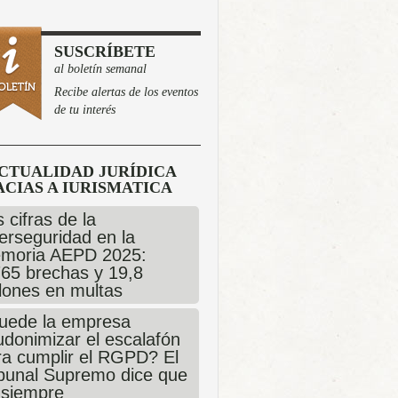
SUSCRÍBETE
al boletín semanal
Recibe alertas de los eventos
de tu interés
CTUALIDAD JURÍDICA
CIAS A IURISMATICA
 cifras de la
erseguridad en la
moria AEPD 2025:
765 brechas y 19,8
llones en multas
uede la empresa
udonimizar el escalafón
ra cumplir el RGPD? El
ibunal Supremo dice que
 siempre