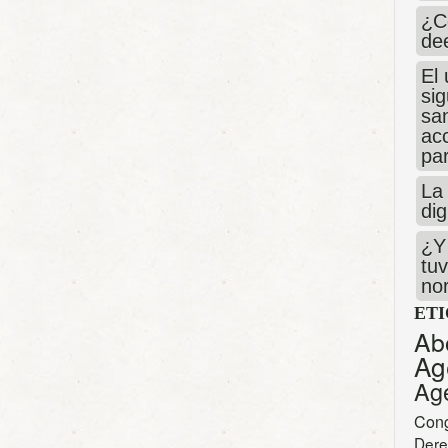
¿C
de
El 
si
san
ac
par
La 
dig
¿Y 
tuv
no
ET
Ab
Ag
Ag
Con
Dere