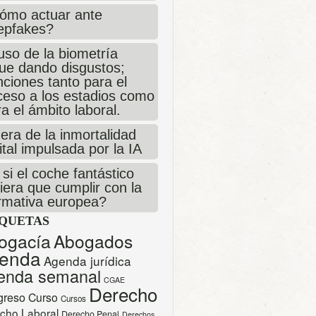
ómo actuar ante
epfakes?
uso de la biometría
gue dando disgustos;
ciones tanto para el
ceso a los estadios como
a el ámbito laboral.
era de la inmortalidad
ital impulsada por la IA
si el coche fantástico
iera que cumplir con la
rmativa europea?
IQUETAS
ogacía
Abogados
enda
Agenda jurídica
enda semanal
CGAE
Derecho
greso
Curso
Cursos
cho Laboral
Derecho Penal
Derechos