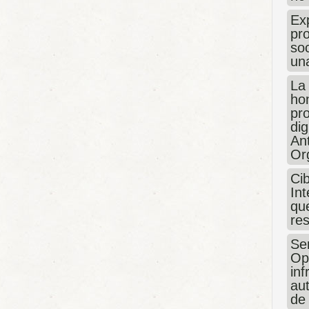
Exp
pro
so
un
La
hon
pr
dig
An
Or
Ci
Int
que
re
Sen
Op
in
au
de