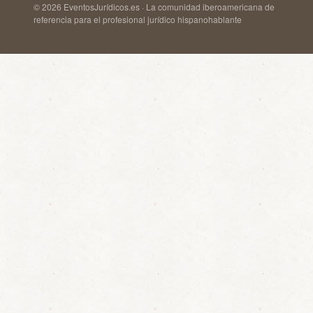
© 2026 EventosJurídicos.es · La comunidad iberoamericana de
referencia para el profesional jurídico hispanohablante