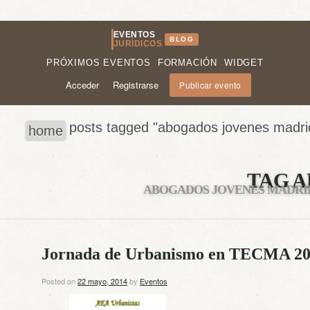
EVENTOS
BLOG
JURÍDICOS
PRÓXIMOS EVENTOS
FORMACIÓN
WIDGET
Acceder
Registrarse
Publicar evento
posts tagged "abogados jovenes madri
home
TAG A
ABOGADOS JOVENES MADRI
Jornada de Urbanismo en TECMA 20
Posted on
22 mayo, 2014
by
Eventos