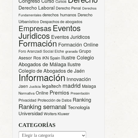
Congreso
Curso
Cursos
Derecho Laboral
Derecho Penal
Derechos
derechos humanos
Derecho
Fundamentales
Urbanístico
Despachos de abogados
Eventos
Empresas
Juridicos
Eventos Jurídicos
Formación
Formación Online
Grupo
Foro Aranzadi Social Elche
granada
Ilustre Colegio
Asesor Ros
iKN Spain
Abogados de Málaga
Ilustre
Colegio de Abogados de Jaén
Información
Innovación
madrid
legaltech
Jaen
Malaga
Justicia
Premios
Online
Normativa
Presentación
Ranking
Privacidad
Protección de Datos
Ranking semanal
Tecnología
Universidad
Wolters Kluwer
CATEGORÍAS
CATEGORÍAS