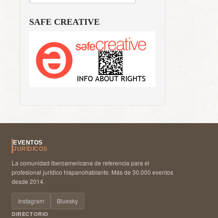
SAFE CREATIVE
EVENTOS
JURÍDICOS
La comunidad iberoamericana de referencia para el
profesional jurídico hispanohablante. Más de 30.000 eventos
desde 2014.
Instagram
Bluesky
DIRECTORIO