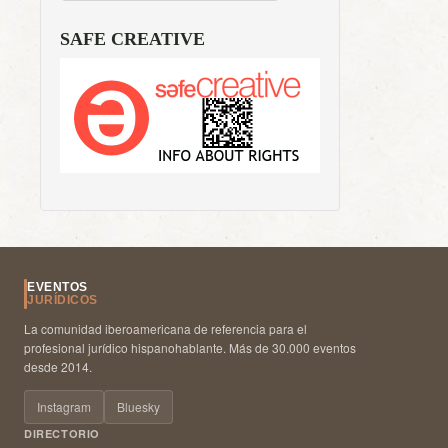
SAFE CREATIVE
EVENTOS
JURÍDICOS
La comunidad iberoamericana de referencia para el
profesional jurídico hispanohablante. Más de 30.000 eventos
desde 2014.
Instagram
Bluesky
DIRECTORIO