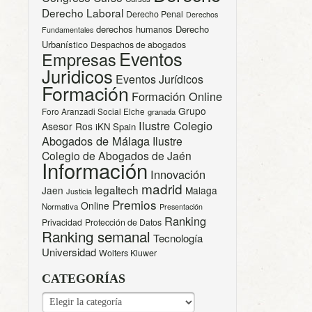
Derecho Laboral
Derecho Penal
Derechos
derechos humanos
Derecho
Fundamentales
Urbanístico
Despachos de abogados
Eventos
Empresas
Juridicos
Eventos Jurídicos
Formación
Formación Online
Grupo
Foro Aranzadi Social Elche
granada
Ilustre Colegio
Asesor Ros
iKN Spain
Abogados de Málaga
Ilustre
Colegio de Abogados de Jaén
Información
Innovación
madrid
legaltech
Jaen
Malaga
Justicia
Premios
Online
Normativa
Presentación
Ranking
Privacidad
Protección de Datos
Ranking semanal
Tecnología
Universidad
Wolters Kluwer
CATEGORÍAS
CATEGORÍAS