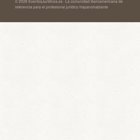
© 2026 EventosJurídicos.es · La comunidad iberoamericana de
referencia para el profesional jurídico hispanohablante