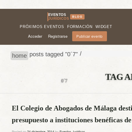
EVENTOS
BLOG
JURÍDICOS
PRÓXIMOS EVENTOS
FORMACIÓN
WIDGET
Acceder
Registrarse
Publicar evento
/
posts tagged "0´7"
home
TAG A
0´7
El Colegio de Abogados de Málaga desti
presupuesto a instituciones benéficas de
Posted on
24 diciembre, 2014
by
Eventos Juridicos