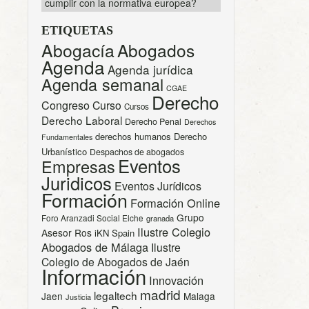
cumplir con la normativa europea?
ETIQUETAS
Abogacía
Abogados
Agenda
Agenda jurídica
Agenda semanal
CGAE
Derecho
Congreso
Curso
Cursos
Derecho Laboral
Derecho Penal
Derechos
derechos humanos
Derecho
Fundamentales
Urbanístico
Despachos de abogados
Eventos
Empresas
Juridicos
Eventos Jurídicos
Formación
Formación Online
Grupo
Foro Aranzadi Social Elche
granada
Ilustre Colegio
Asesor Ros
iKN Spain
Abogados de Málaga
Ilustre
Colegio de Abogados de Jaén
Información
Innovación
madrid
legaltech
Jaen
Malaga
Justicia