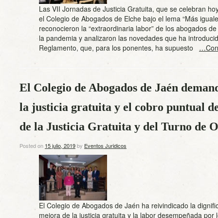
Las VII Jornadas de Justicia Gratuita, que se celebran h
el Colegio de Abogados de Elche bajo el lema “Más iguales
reconocieron la “extraordinaria labor” de los abogados de 
la pandemia y analizaron las novedades que ha introduci
Reglamento, que, para los ponentes, ha supuesto
…Cont
El Colegio de Abogados de Jaén demanda
la justicia gratuita y el cobro puntual d
de la Justicia Gratuita y del Turno de O
Posted on
15 julio, 2019
by
Eventos Juridicos
El Colegio de Abogados de Jaén ha reivindicado la dignifi
mejora de la justicia gratuita y la labor desempeñada por