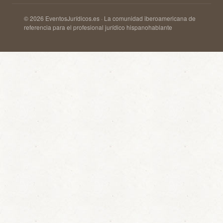
© 2026 EventosJurídicos.es · La comunidad iberoamericana de
referencia para el profesional jurídico hispanohablante