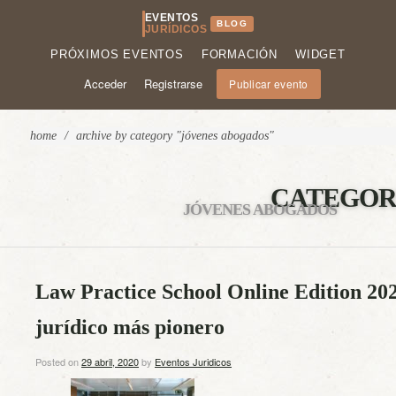
EVENTOS
BLOG
JURÍDICOS
PRÓXIMOS EVENTOS
FORMACIÓN
WIDGET
Acceder
Registrarse
Publicar evento
home
/
archive by category "jóvenes abogados"
CATEGOR
JÓVENES ABOGADOS
Law Practice School Online Edition 20
jurídico más pionero
Posted on
29 abril, 2020
by
Eventos Juridicos