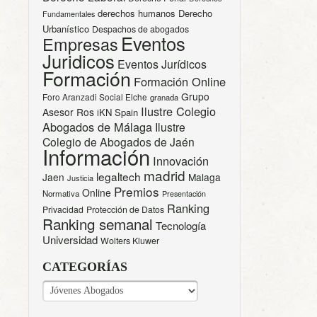
derechos humanos
Derecho
Fundamentales
Urbanístico
Despachos de abogados
Eventos
Empresas
Juridicos
Eventos Jurídicos
Formación
Formación Online
Grupo
Foro Aranzadi Social Elche
granada
Ilustre Colegio
Asesor Ros
iKN Spain
Abogados de Málaga
Ilustre
Colegio de Abogados de Jaén
Información
Innovación
madrid
legaltech
Jaen
Malaga
Justicia
Premios
Online
Normativa
Presentación
Ranking
Privacidad
Protección de Datos
Ranking semanal
Tecnología
Universidad
Wolters Kluwer
CATEGORÍAS
CATEGORÍAS