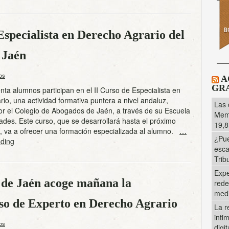
Especialista en Derecho Agrario del
 Jaén
os
A
GRA
ta alumnos participan en el II Curso de Especialista en
io, una actividad formativa puntera a nivel andaluz,
Las 
or el Colegio de Abogados de Jaén, a través de su Escuela
Memo
ades. Este curso, que se desarrollará hasta el próximo
19,8
 va a ofrecer una formación especializada al alumno.
…
¿Pue
ding
esca
Trib
Expe
 de Jaén acoge mañana la
rede
med
rso de Experto en Derecho Agrario
La r
inti
os
digi