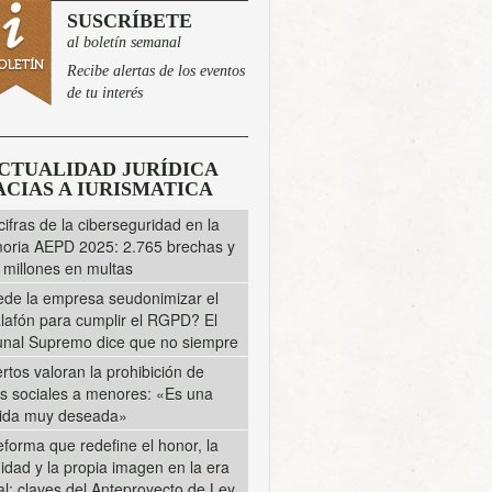
SUSCRÍBETE
al boletín semanal
Recibe alertas de los eventos
de tu interés
CTUALIDAD JURÍDICA
CIAS A IURISMATICA
cifras de la ciberseguridad en la
ria AEPD 2025: 2.765 brechas y
 millones en multas
de la empresa seudonimizar el
lafón para cumplir el RGPD? El
unal Supremo dice que no siempre
rtos valoran la prohibición de
s sociales a menores: «Es una
ida muy deseada»
eforma que redefine el honor, la
midad y la propia imagen en la era
tal: claves del Anteproyecto de Ley