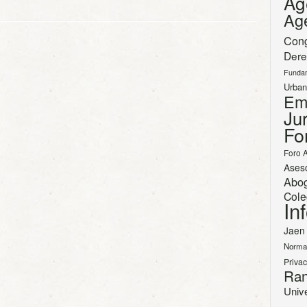
Ag
Ag
Con
Dere
Funda
Urban
Em
Jur
Fo
Foro 
Ases
Abo
Cole
In
Jaen
Norma
Priva
Ran
Univ