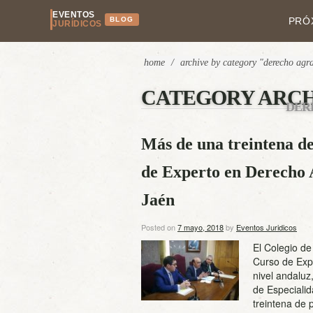
EVENTOS
BLOG
PRÓ
JURÍDICOS
home
/
archive by category "derecho agr
CATEGORY ARCH
DER
Más de una treintena de
de Experto en Derecho 
Jaén
Posted on
7 mayo, 2018
by
Eventos Juridicos
El Colegio d
Curso de Expe
nivel andaluz
de Especiali
treintena de