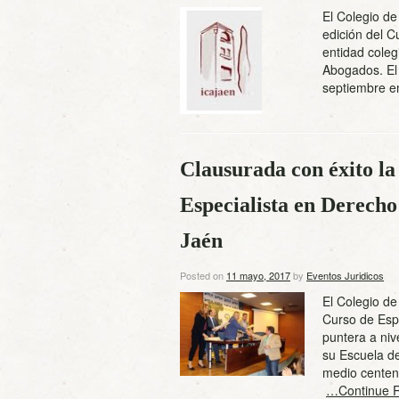
El Colegio d
edición del C
entidad coleg
Abogados. El
septiembre e
Clausurada con éxito la
Especialista en Derecho
Jaén
Posted on
11 mayo, 2017
by
Eventos Juridicos
El Colegio de
Curso de Espe
puntera a niv
su Escuela de
medio centena
…Continue 