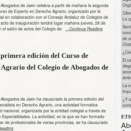
Orgá
e Abogados de Jaén celebra a partir de mañana la segunda
urso de Experto en Derecho Agrario, organizado por la
Cibe
ial en colaboración con el Consejo Andaluz de Colegios de
Lo q
 acto de inauguración tendrá lugar mañana jueves, 28 de
Sent
n el salón de actos del Colegio de
…Continue Reading
cond
de a
Cha
¿Cóm
 primera edición del Curso de
El u
disg
 Agrario del Colegio de Abogados de
acce
ámbi
La e
impu
 Abogados de Jaén ha clausurado la primera edición del
¿Y s
cialista en Derecho Agrario, una actividad formativa
cump
el nacional, organizada por la entidad colegial a través de
 Especialidades. La actividad, en la que se han formado
ET
r de profesionales de varias provincias, se ha clausurado
Ab
Reading