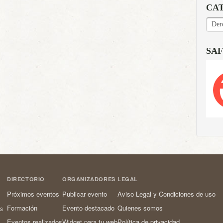
CA
CAT
SAF
DIRECTORIO
ORGANIZADORES
LEGAL
Próximos eventos
Publicar evento
Aviso Legal y Condiciones de uso
Formación
Evento destacado
Quienes somos
os
Eventos realizados
Widget para tu web
Política de privacidad