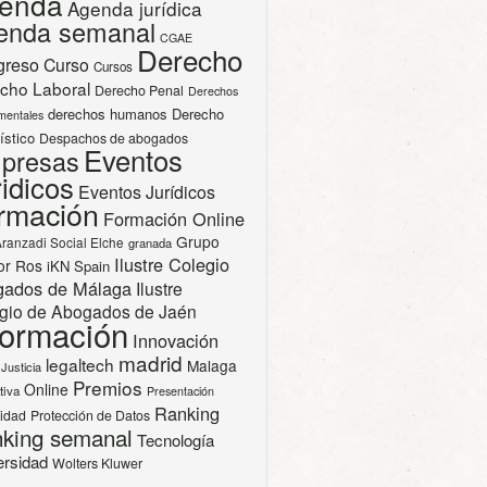
enda
Agenda jurídica
enda semanal
CGAE
Derecho
greso
Curso
Cursos
cho Laboral
Derecho Penal
Derechos
derechos humanos
Derecho
mentales
ístico
Despachos de abogados
Eventos
presas
idicos
Eventos Jurídicos
rmación
Formación Online
Grupo
Aranzadi Social Elche
granada
Ilustre Colegio
or Ros
iKN Spain
gados de Málaga
Ilustre
gio de Abogados de Jaén
formación
Innovación
madrid
legaltech
Malaga
Justicia
Premios
Online
tiva
Presentación
Ranking
cidad
Protección de Datos
king semanal
Tecnología
ersidad
Wolters Kluwer