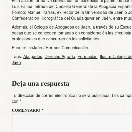
Esta acción formativa cuenta con un excepcional plantel de pon
Luis Palma, letrado del Consejo General de la Abogacía Españ
Pombo; Manuel Parras, ex rector de la Universidad de Jaén o Jo
Confederación Hidrográfica del Guadalquivir en Jaén, entre muc
Además, el Colegio de Abogados de Jaén, a través de su Escuel
becas que se conceden tomando en consideración las circunst
profesionales que concurran en los solicitantes.
Fuente: IcaJaén / Hermes Comunicación
Tags:
Abogados
,
Derecho Agrario
,
Formación
,
Ilustre Colegio 
Jaen
Deja una respuesta
Tu dirección de correo electrónico no será publicada.
Los campo
con
*
COMENTARIO
*