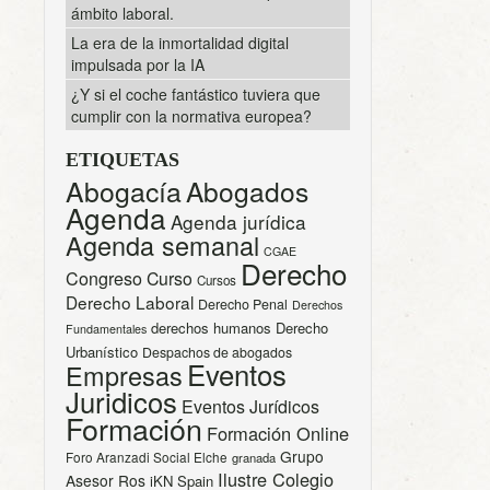
ámbito laboral.
La era de la inmortalidad digital
impulsada por la IA
¿Y si el coche fantástico tuviera que
cumplir con la normativa europea?
ETIQUETAS
Abogacía
Abogados
Agenda
Agenda jurídica
Agenda semanal
CGAE
Derecho
Congreso
Curso
Cursos
Derecho Laboral
Derecho Penal
Derechos
derechos humanos
Derecho
Fundamentales
Urbanístico
Despachos de abogados
Eventos
Empresas
Juridicos
Eventos Jurídicos
Formación
Formación Online
Grupo
Foro Aranzadi Social Elche
granada
Ilustre Colegio
Asesor Ros
iKN Spain