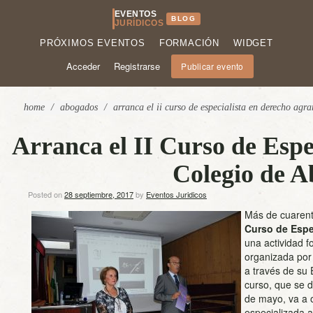
EVENTOS
BLOG
JURÍDICOS
PRÓXIMOS EVENTOS
FORMACIÓN
WIDGET
Acceder
Registrarse
Publicar evento
home
/
abogados
/
arranca el ii curso de especialista en derecho agr
Arranca el II Curso de Espe
Colegio de A
Posted on
28 septiembre, 2017
by
Eventos Juridicos
Más de cuarent
Curso de Espe
una actividad f
organizada por
a través de su 
curso, que se d
de mayo, va a 
especializada 