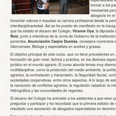
formar a los pa
necesarias para
abogacía en el 
fomentar valores e impulsar su carrera profesional desde la pers
interdisciplinariedad. Así se ha puesto de manifiesto en la inaug
que ha estado el decano del Colegio,
Vicente Oya
; la diputada
Ruíz
, junto a miembros de la Junta de Gobierno de la institución 
ponentes,
Anunciación Carpio Dueñas
, consejera numeraria d
Giennenses, Bióloga y especialista en aceites y grasas.
El objetivo principal de este curso, que no tiene precedentes en
formación de gran nivel, teórica y práctica, en los diversos as
jurídico en el mundo agrario. El curso aborda temas muy divers
multidisciplinar, como la protección del medio ambiente, la polí
agrarios, la contratación y transmisión, la Seguridad Social, conta
sociedades cooperativas, entre otros aspectos. A lo largo de e
la resolución de conflictos agrarios, la regulación catastral, la 
Hidrográfica y las comunidades de regantes.
El decano del Colegio ha animado a los asistentes a que sean p
preguntar y participar y ha recordado que la primera edición d
resultado una asociación de abogados especialistas en derecho 