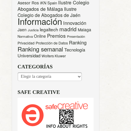
Ilustre Colegio
Asesor Ros
iKN Spain
Abogados de Málaga
Ilustre
Colegio de Abogados de Jaén
Información
Innovación
madrid
legaltech
Jaen
Malaga
Justicia
Premios
Online
Normativa
Presentación
Ranking
Privacidad
Protección de Datos
Ranking semanal
Tecnología
Universidad
Wolters Kluwer
CATEGORÍAS
CATEGORÍAS
SAFE CREATIVE