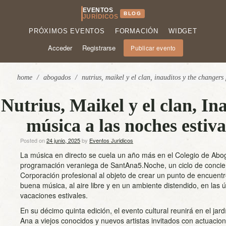
EVENTOS
BLOG
JURÍDICOS
PRÓXIMOS EVENTOS
FORMACIÓN
WIDGET
Acceder
Registrarse
Publicar evento
home
/
abogados
/
nutrius, maikel y el clan, inauditos y the changer
Nutrius, Maikel y el clan, I
música a las noches estiv
Posted on
24 junio, 2025
by
Eventos Juridicos
La música en directo se cuela un año más en el Colegio de Ab
programación veraniega de SantAna5.Noche, un ciclo de concier
Corporación profesional al objeto de crear un punto de encuentr
buena música, al aire libre y en un ambiente distendido, en las 
vacaciones estivales.
En su décimo quinta edición, el evento cultural reunirá en el jar
Ana a viejos conocidos y nuevos artistas invitados con actuaci