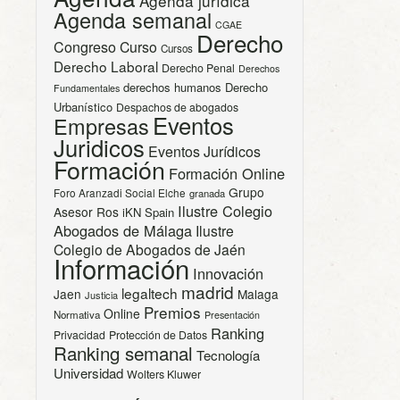
Agenda jurídica
Agenda semanal
CGAE
Derecho
Congreso
Curso
Cursos
Derecho Laboral
Derecho Penal
Derechos
derechos humanos
Derecho
Fundamentales
Urbanístico
Despachos de abogados
Eventos
Empresas
Juridicos
Eventos Jurídicos
Formación
Formación Online
Grupo
Foro Aranzadi Social Elche
granada
Ilustre Colegio
Asesor Ros
iKN Spain
Abogados de Málaga
Ilustre
Colegio de Abogados de Jaén
Información
Innovación
madrid
legaltech
Jaen
Malaga
Justicia
Premios
Online
Normativa
Presentación
Ranking
Privacidad
Protección de Datos
Ranking semanal
Tecnología
Universidad
Wolters Kluwer