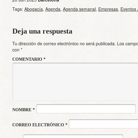
Tags:
Abogacía
,
Agenda
,
Agenda semanal
,
Empresas
,
Eventos 
Deja una respuesta
Tu dirección de correo electrónico no será publicada.
Los campo
con
*
COMENTARIO
*
NOMBRE
*
CORREO ELECTRÓNICO
*