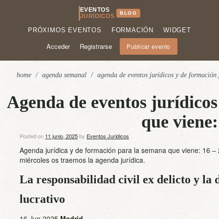
EVENTOS
BLOG
JURÍDICOS
PRÓXIMOS EVENTOS
FORMACIÓN
WIDGET
Acceder
Registrarse
Publicar evento
home
/
agenda semanal
/
agenda de eventos jurídicos y de formación
Agenda de eventos jurídicos
que viene:
Posted on
11 junio, 2025
by
Eventos Juridicos
Agenda jurídica y de formación para la semana que viene: 16 – 
miércoles os traemos la agenda jurídica.
La responsabilidad civil ex delicto y la d
lucrativo
16 Jun 2025
Madrid