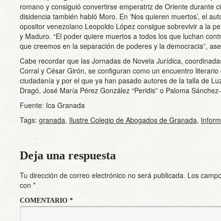
romano y consiguió convertirse emperatriz de Oriente durante ci
disidencia también habló Moro. En ‘Nos quieren muertos’, el au
opositor venezolano Leopoldo López consigue sobrevivir a la p
y Maduro. “El poder quiere muertos a todos los que luchan contra
que creemos en la separación de poderes y la democracia”, aseve
Cabe recordar que las Jornadas de Novela Jurídica, coordinadas
Corral y César Girón, se configuran como un encuentro literario 
ciudadanía y por el que ya han pasado autores de la talla de 
Dragó, José María Pérez González “Peridis” o Paloma Sánchez-G
Fuente: Ica Granada
Tags:
granada
,
Ilustre Colegio de Abogados de Granada
,
Inform
Deja una respuesta
Tu dirección de correo electrónico no será publicada.
Los campo
con
*
COMENTARIO
*