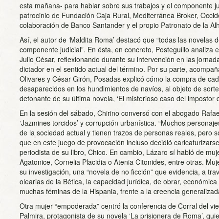
esta mañana- para hablar sobre sus trabajos y el componente jur
patrocinio de Fundación Caja Rural, Mediterránea Broker, Occiden
colaboración de Banco Santander y el propio Patronato de la A
Así, el autor de ‘Maldita Roma’ destacó que “todas las novelas d
componente judicial”. En ésta, en concreto, Posteguillo analiza e
Julio César, reflexionando durante su intervención en las jornad
dictador en el sentido actual del término. Por su parte, acompañ
Olivares y César Girón, Posadas explicó cómo la compra de cadá
desaparecidos en los hundimientos de navíos, al objeto de sortear
detonante de su última novela, ‘El misterioso caso del impostor de
En la sesión del sábado, Chirino conversó con el abogado Rafa
‘Jazmines torcidos’ y corrupción urbanística. “Muchos personaje
de la sociedad actual y tienen trazos de personas reales, pero son
que en este juego de provocación incluso decidió caricaturizarse
periodista de su libro, Chico. En cambio, Lázaro sí habló de muj
Agatonice, Cornelia Placidia o Atenia Citonides, entre otras. 
su investigación, una “novela de no ficción” que evidencia, a tra
olearias de la Bética, la capacidad jurídica, de obrar, económic
muchas féminas de la Hispania, frente a la creencia generalizad
Otra mujer “empoderada” centró la conferencia de Corral del vi
Palmira, protagonista de su novela ‘La prisionera de Roma’, quie