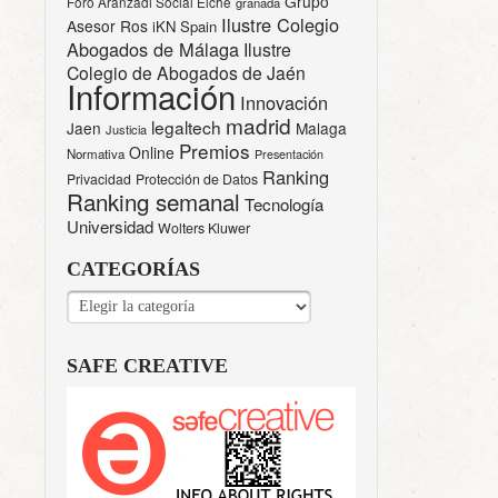
Grupo
Foro Aranzadi Social Elche
granada
Ilustre Colegio
Asesor Ros
iKN Spain
Abogados de Málaga
Ilustre
Colegio de Abogados de Jaén
Información
Innovación
madrid
legaltech
Jaen
Malaga
Justicia
Premios
Online
Normativa
Presentación
Ranking
Privacidad
Protección de Datos
Ranking semanal
Tecnología
Universidad
Wolters Kluwer
CATEGORÍAS
CATEGORÍAS
SAFE CREATIVE