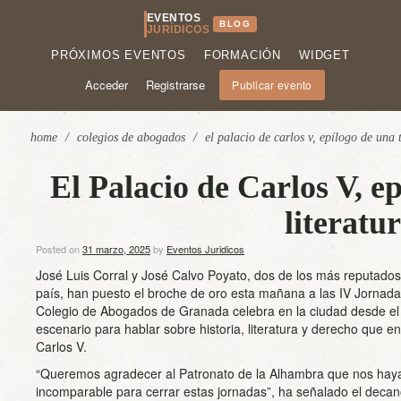
EVENTOS
BLOG
JURÍDICOS
PRÓXIMOS EVENTOS
FORMACIÓN
WIDGET
Acceder
Registrarse
Publicar evento
home
/
colegios de abogados
/
el palacio de carlos v, epílogo de una 
El Palacio de Carlos V, ep
literatu
Posted on
31 marzo, 2025
by
Eventos Juridicos
José Luis Corral y José Calvo Poyato, dos de los más reputados 
país, han puesto el broche de oro esta mañana a las IV Jornada
Colegio de Abogados de Granada celebra en la ciudad desde el
escenario para hablar sobre historia, literatura y derecho que e
Carlos V.
“Queremos agradecer al Patronato de la Alhambra que nos hay
incomparable para cerrar estas jornadas”, ha señalado el deca