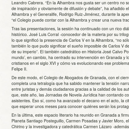
Leandro Cabrera. “En la Alhambra nos gusta ser un centro no só
de inspiración y obviamente de difusión y debate”, ha añadido el
Alhambra y el Generalife, Rodrigo Ruiz-Jiménez, durante la ape
“el Colegio puede contar con la Alhambra y crear una nueva trad
Tras las presentaciones, la sesión ha continuado con un rico di
histórico. José Luis Corral -conocedor de la materia por su trilo
lo que significó la presencia de Carlos V en la Alhambra, “no sólo
también lo que pudo significar el sueño imposible de Carlos V de
de su imperio”. El también catedrático en Historia José Calvo P
mundo’, en cambio, ha centrado su intervención en Granada y lo
cristianos en el siglo XVI y cómo va evolucionando ese problem
Felipe II.
De este modo, el Colegio de Abogados de Granada, con el cierre
completa una tetralogía que ha sabido mantener la tensión narrat
entre juristas y demás ciudadanos gracias a la calidad de los au
que, este año, las Jornadas de Novela Jurídica han contando c
asistentes. Eso sí, como ha avanzado el decano en el acto, la c
que esperar unos meses para conocer quiénes serán los protago
En la última, este espacio literario ha reunido en Granada a firma
Planeta Santiago Posteguillo, Carmen Posadas y Javier Moro, el 
Chirino y la investigadora y catedrática Carmen Lázaro -además