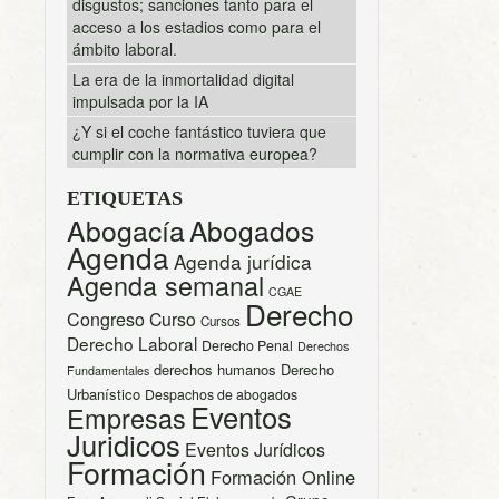
disgustos; sanciones tanto para el
acceso a los estadios como para el
ámbito laboral.
La era de la inmortalidad digital
impulsada por la IA
¿Y si el coche fantástico tuviera que
cumplir con la normativa europea?
ETIQUETAS
Abogacía
Abogados
Agenda
Agenda jurídica
Agenda semanal
CGAE
Derecho
Congreso
Curso
Cursos
Derecho Laboral
Derecho Penal
Derechos
derechos humanos
Derecho
Fundamentales
Urbanístico
Despachos de abogados
Eventos
Empresas
Juridicos
Eventos Jurídicos
Formación
Formación Online