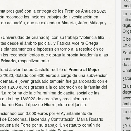
med
monia prosiguió con la entrega de los Premios Anuales 2023
La r
ción reconoce los mejores trabajos de investigación en
inti
o de actuación, que se extiende a Almería, Jaén, Málaga y
digi
Orgá
niversidad de Granada), con su trabajo ‘Violencia filio-
Cibe
tas desde el ámbito judicial’, y Patricia Viceira Ortega
Lo q
 planteamientos e hipótesis en torno a la resolución de
Sent
on los reconocimientos que otorga la propia Academia a las
cond
 Privado
, respectivamente.
de a
idad Javier Luque Castelló recibió el
Premio al Mejor
Cha
22/2023, dotado con 600 euros a cargo de una subvención
¿Cóm
Además, el joven graduado también fue galardonado con el
El u
on 1.200 euros gracias a la colaboración de la familia del
disg
‘La reforma de la cifra mínima de capital social de las
acce
a en la Ley 18/2022 de creación y crecimiento de
ámbi
Eduardo Roca López de Hierro, nieto del jurista.
La e
ncionado con 3.000 euros por el Ayuntamiento de
impu
al de Economía, Hacienda y Contratación, María Rosario
equena de Torre por su trabajo ‘Un estatuto común de
¿Y s
cción internacional en la Unión Europea’.