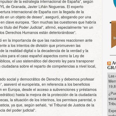
mpulsor de la estrategia internacional de España”, según
AJYL de Granada, Javier Liñán Nogueras. El experto
rtura internacional de España con la llegada de la
ido en un objeto de deseo”, aseguró, abogando por una
 en clave europea. “Son muchas las cuestiones que habría
o título del Poder Judicial”, afirmó, especialmente “en un
 los Derechos Humanos están deteriorándose”.
ió en la importancia de que las naciones reaccionen ante
rente a los intentos de división que promueven las
de la realidad digital o la decadencia de la verdad y la
culos para el caso español aspectos como la Ley de
blicos, el uso sistemático del decreto ley para transponer
A
n ciudadana sobre el reparto de competencias a nivel local,
GRA
Las 
ado social y democrático de Derecho y debemos profesar
Memo
”, aseveró el europeísta, en referencia a los beneficios
19,8
n en Europa, desde el acceso a subvenciones y préstamos
¿Pue
atedrático) hasta la mejora de la protección de la ciudadanía
esca
cas, la situación de los interinos, los permisos parental, o
Trib
sticia, ya que, según señaló, “el Tribunal de Justicia de la
ia del poder judicial”.
Expe
rede