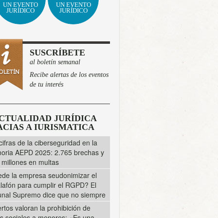
UN EVENTO
UN EVENTO
JURÍDICO
JURÍDICO
SUSCRÍBETE
al boletín semanal
Recibe alertas de los eventos
de tu interés
CTUALIDAD JURÍDICA
CIAS A IURISMATICA
cifras de la ciberseguridad en la
ria AEPD 2025: 2.765 brechas y
 millones en multas
de la empresa seudonimizar el
lafón para cumplir el RGPD? El
unal Supremo dice que no siempre
rtos valoran la prohibición de
s sociales a menores: «Es una