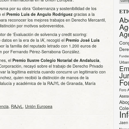
cump
sma por su obra ‘Gobernanza y sostenibilidad de los
ET
n el
Premio Luis de Angulo Rodríguez
gracias a la
Ab
ara reconocer los mejores trabajos en Derecho Mercantil,
Ag
distinción por motivos sobrevenidos.
Ag
r de ‘Evaluación de solvencia y credit scoring:
 datos en la era de la IA’, recogió el
Premio José Luis
Con
por la familia del reputado letrado con 1.200 euros de
Dere
ón por Fernando Pérez-Serrabona González.
Funda
nes, el
Premio Ilustre Colegio Notarial de Andalucía
,
Urban
Corporación, recayó sobre el trabajo de Derecho Privado
Em
avar la legítima estricta cuando concurre un legitimario con
Jur
nchez, quien recibió la distinción de manos de la
Fo
ndalucía y académica de la RAJYL de Granada, María
Foro 
Ases
Abo
encia
,
RAJyL
,
Unión Europea
Cole
In
Jaen