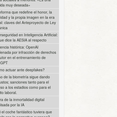
ida muy deseada»
eforma que redefine el honor, la
midad y la propia imagen en la era
tal: claves del Anteproyecto de Ley
nica
rseguridad en Inteligencia Artificial:
ue dice la AESIA al respecto
encia histórica: OpenAI
enada por infracción de derechos
utor en el entrenamiento de
tGPT
o actuar ante deepfakes?
so de la biometría sigue dando
ustos; sanciones tanto para el
so a los estadios como para el
to laboral.
ra de la inmortalidad digital
lsada por la IA
i el coche fantástico tuviera que