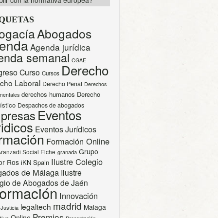
lir con la normativa europea?
IQUETAS
ogacía
Abogados
enda
Agenda jurídica
enda semanal
CGAE
Derecho
greso
Curso
Cursos
cho Laboral
Derecho Penal
Derechos
derechos humanos
Derecho
mentales
ístico
Despachos de abogados
Eventos
presas
idicos
Eventos Jurídicos
rmación
Formación Online
Grupo
Aranzadi Social Elche
granada
Ilustre Colegio
or Ros
iKN Spain
gados de Málaga
Ilustre
gio de Abogados de Jaén
formación
Innovación
madrid
legaltech
Malaga
Justicia
Premios
Online