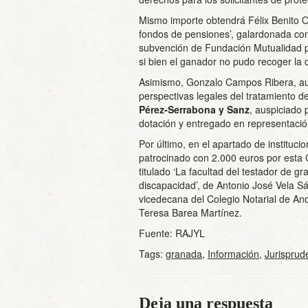
Mismo importe obtendrá Félix Benito O
fondos de pensiones’, galardonada co
subvención de Fundación Mutualidad p
si bien el ganador no pudo recoger la 
Asimismo, Gonzalo Campos Ribera, auto
perspectivas legales del tratamiento de
Pérez-Serrabona y Sanz
, auspiciado 
dotación y entregado en representaci
Por último, en el apartado de institucio
patrocinado con 2.000 euros por esta 
titulado ‘La facultad del testador de gr
discapacidad’, de Antonio José Vela Sá
vicedecana del Colegio Notarial de A
Teresa Barea Martínez.
Fuente: RAJYL
Tags:
granada
,
Información
,
Jurisprud
Deja una respuesta