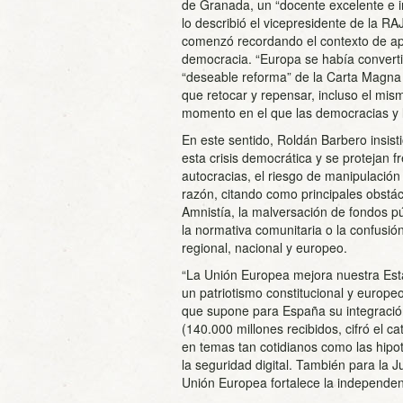
de Granada, un “docente excelente e i
lo describió el vicepresidente de la R
comenzó recordando el contexto de ape
democracia. “Europa se había convert
“deseable reforma” de la Carta Magna
que retocar y repensar, incluso el mism
momento en el que las democracias y
En este sentido, Roldán Barbero insist
esta crisis democrática y se protejan f
autocracias, el riesgo de manipulación 
razón, citando como principales obstá
Amnistía, la malversación de fondos pú
la normativa comunitaria o la confusió
regional, nacional y europeo.
“La Unión Europea mejora nuestra Est
un patriotismo constitucional y europeo
que supone para España su integració
(140.000 millones recibidos, cifró el c
en temas tan cotidianos como las hipote
la seguridad digital. También para la Ju
Unión Europea fortalece la independenc