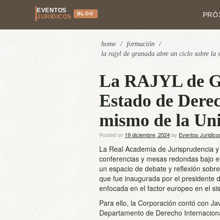
EVENTOS
BLOG
PRÓ
JURÍDICOS
home
/
formación
/
la rajyl de granada abre un ciclo sobre la
La RAJYL de Gra
Estado de Derec
mismo de la Un
Posted on
19 diciembre, 2024
by
Eventos Juridico
La Real Academia de Jurisprudencia y
conferencias y mesas redondas bajo el 
un espacio de debate y reflexión sobre
que fue inaugurada por el presidente d
enfocada en el factor europeo en el s
Para ello, la Corporación contó con Jav
Departamento de Derecho Internacional