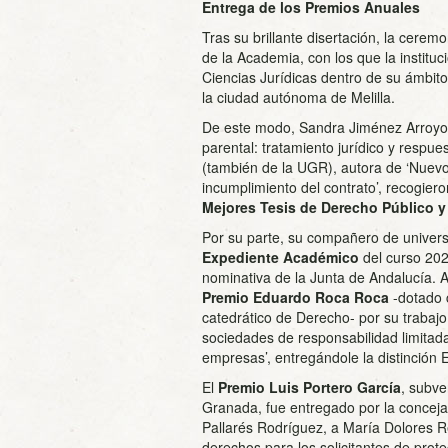
Entrega de los Premios Anuales
Tras su brillante disertación, la cere
de la Academia, con los que la institu
Ciencias Jurídicas dentro de su ámbit
la ciudad autónoma de Melilla.
De este modo, Sandra Jiménez Arroyo (U
parental: tratamiento jurídico y respues
(también de la UGR), autora de ‘Nuevos
incumplimiento del contrato’, recogier
Mejores Tesis de Derecho Público y
Por su parte, su compañero de univers
Expediente Académico
del curso 20
nominativa de la Junta de Andalucía. 
Premio Eduardo Roca Roca
-dotado c
catedrático de Derecho- por su trabajo 
sociedades de responsabilidad limitad
empresas’, entregándole la distinción 
El
Premio Luis Portero García
, subve
Granada, fue entregado por la concej
Pallarés Rodríguez, a María Dolores R
derechos para los solicitantes de prote