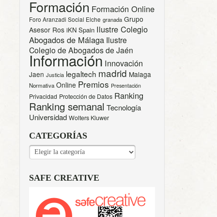
Formación
Formación Online
Grupo
Foro Aranzadi Social Elche
granada
Ilustre Colegio
Asesor Ros
iKN Spain
Abogados de Málaga
Ilustre
Colegio de Abogados de Jaén
Información
Innovación
madrid
legaltech
Jaen
Malaga
Justicia
Premios
Online
Normativa
Presentación
Ranking
Privacidad
Protección de Datos
Ranking semanal
Tecnología
Universidad
Wolters Kluwer
CATEGORÍAS
CATEGORÍAS
SAFE CREATIVE