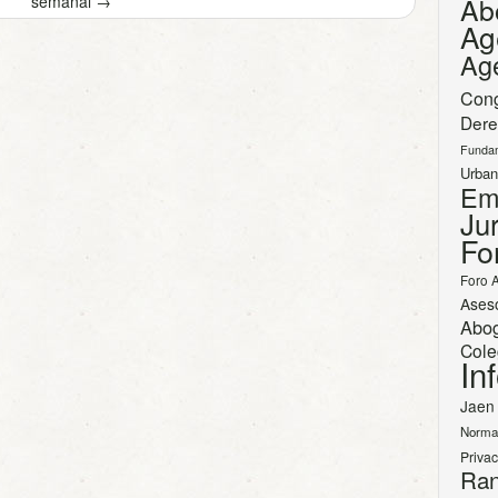
semanal
→
Ab
Ag
Ag
Con
Dere
Funda
Urban
Em
Jur
Fo
Foro 
Ases
Abo
Cole
In
Jaen
Norma
Priva
Ran