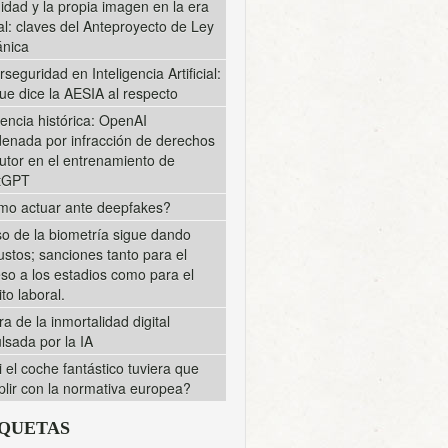
midad y la propia imagen en la era
tal: claves del Anteproyecto de Ley
nica
rseguridad en Inteligencia Artificial:
ue dice la AESIA al respecto
encia histórica: OpenAI
enada por infracción de derechos
utor en el entrenamiento de
tGPT
o actuar ante deepfakes?
so de la biometría sigue dando
ustos; sanciones tanto para el
so a los estadios como para el
to laboral.
ra de la inmortalidad digital
lsada por la IA
i el coche fantástico tuviera que
lir con la normativa europea?
IQUETAS