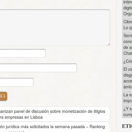
inti
digi
Orgá
Cibe
Lo q
Sent
cond
de a
Cha
¿Cóm
El u
disg
acce
ámbi
La e
impu
¿Y s
zan panel de discusión sobre monetización de litigios
cump
ra empresas en Lisboa
ET
ón jurídica más solicitados la semana pasada – Ranking