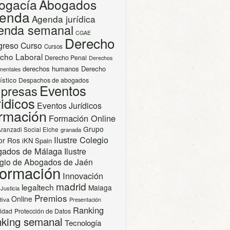
ogacía
Abogados
enda
Agenda jurídica
enda semanal
CGAE
Derecho
greso
Curso
Cursos
cho Laboral
Derecho Penal
Derechos
derechos humanos
Derecho
mentales
ístico
Despachos de abogados
Eventos
presas
idicos
Eventos Jurídicos
rmación
Formación Online
Grupo
Aranzadi Social Elche
granada
Ilustre Colegio
or Ros
iKN Spain
gados de Málaga
Ilustre
gio de Abogados de Jaén
formación
Innovación
madrid
legaltech
Malaga
Justicia
Premios
Online
tiva
Presentación
Ranking
cidad
Protección de Datos
king semanal
Tecnología