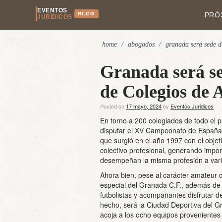
EVENTOS
BLOG
PRÓ
JURÍDICOS
home
/
abogados
/
granada será sede d
Granada será s
de Colegios de
Posted on
17 mayo, 2024
by
Eventos Juridicos
En torno a 200 colegiados de todo el p
disputar el XV Campeonato de España 
que surgió en el año 1997 con el objet
colectivo profesional, generando impo
desempeñan la misma profesión a vario
Ahora bien, pese al carácter amateur 
especial del Granada C.F., además de o
futbolistas y acompañantes disfrutar d
hecho, será la Ciudad Deportiva del 
acoja a los ocho equipos provenientes