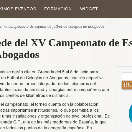
XIMOS EVENTOS
FORMACIÓN
WIDGET
el xv campeonato de españa de fútbol de colegios de abogados
ede del XV Campeonato de Es
 Abogados
aís se darán cita en Granada del 5 al 8 de junio para
BUS
de Fútbol de Colegios de Abogados, una cita deportiva
ivo de ser un torneo integrador de los miembros del
rtantes lazos de amistad y sinergias entre compañeros que
s cientos de kilómetros de distancia.
del campeonato, el torneo cuenta con la colaboración
tras importantes instituciones, lo que permitirá a los
e unas instalaciones y organización de nivel profesional. De
Granada C.F., una de las más modernas de España, la que
 de todos los puntos de la geografía española. En