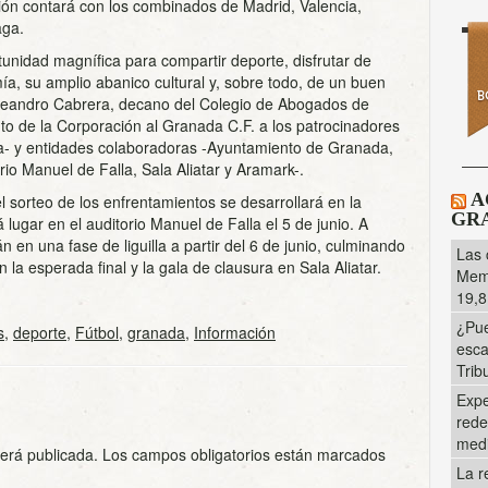
ición contará con los combinados de Madrid, Valencia,
aga.
tunidad magnífica para compartir deporte, disfrutar de
a, su amplio abanico cultural y, sobre todo, de un buen
Leandro Cabrera, decano del Colegio de Abogados de
o de la Corporación al Granada C.F. a los patrocinadores
- y entidades colaboradoras -Ayuntamiento de Granada,
io Manuel de Falla, Sala Aliatar y Aramark-.
A
l sorteo de los enfrentamientos se desarrollará en la
GRA
lugar en el auditorio Manuel de Falla el 5 de junio. A
n en una fase de liguilla a partir del 6 de junio, culminando
Las 
la esperada final y la gala de clausura en Sala Aliatar.
Memo
19,8
¿Pue
s
,
deporte
,
Fútbol
,
granada
,
Información
esca
Trib
Expe
rede
med
será publicada.
Los campos obligatorios están marcados
La r