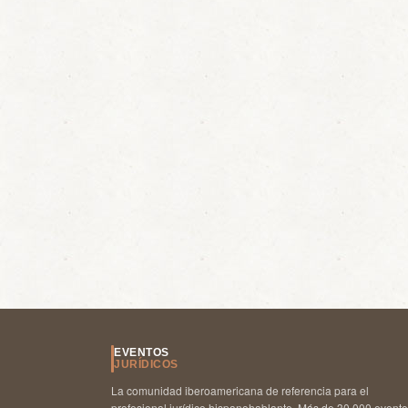
EVENTOS
JURÍDICOS
La comunidad iberoamericana de referencia para el
profesional jurídico hispanohablante. Más de 30.000 event