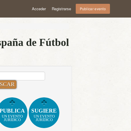
Acceder
Registrarse
Publicar evento
paña de Fútbol
CAR:
PUBLICA
SUGIERE
UN EVENTO
UN EVENTO
JURÍDICO
JURÍDICO