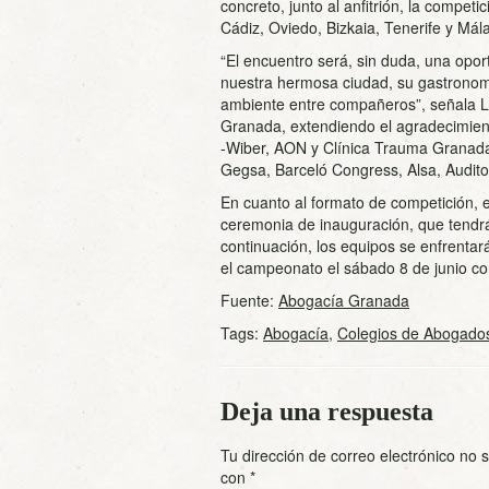
concreto, junto al anfitrión, la compet
Cádiz, Oviedo, Bizkaia, Tenerife y Mál
“El encuentro será, sin duda, una opor
nuestra hermosa ciudad, su gastronomí
ambiente entre compañeros”, señala 
Granada, extendiendo el agradecimient
-Wiber, AON y Clínica Trauma Granada
Gegsa, Barceló Congress, Alsa, Auditor
En cuanto al formato de competición, e
ceremonia de inauguración, que tendrá 
continuación, los equipos se enfrentará
el campeonato el sábado 8 de junio con 
Fuente:
Abogacía Granada
Tags:
Abogacía
,
Colegios de Abogado
Deja una respuesta
Tu dirección de correo electrónico no 
con
*