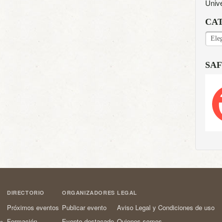
Univ
CA
CAT
SAF
DIRECTORIO
ORGANIZADORES
LEGAL
Próximos eventos
Publicar evento
Aviso Legal y Condiciones de uso
Formación
Evento destacado
Quienes somos
os