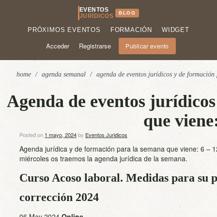
EVENTOS
BLOG
JURÍDICOS
PRÓXIMOS EVENTOS
FORMACIÓN
WIDGET
Acceder
Registrarse
Publicar evento
home
/
agenda semanal
/
agenda de eventos jurídicos y de formación
Agenda de eventos jurídicos
que viene
Posted on
1 mayo, 2024
by
Eventos Juridicos
Agenda jurídica y de formación para la semana que viene: 6 – 
miércoles os traemos la agenda jurídica de la semana.
Curso Acoso laboral. Medidas para su p
corrección 2024
06 May 2024
Online