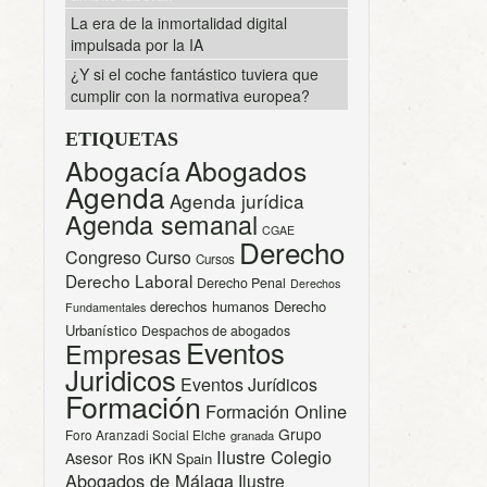
La era de la inmortalidad digital
impulsada por la IA
¿Y si el coche fantástico tuviera que
cumplir con la normativa europea?
ETIQUETAS
Abogacía
Abogados
Agenda
Agenda jurídica
Agenda semanal
CGAE
Derecho
Congreso
Curso
Cursos
Derecho Laboral
Derecho Penal
Derechos
derechos humanos
Derecho
Fundamentales
Urbanístico
Despachos de abogados
Eventos
Empresas
Juridicos
Eventos Jurídicos
Formación
Formación Online
Grupo
Foro Aranzadi Social Elche
granada
Ilustre Colegio
Asesor Ros
iKN Spain
Abogados de Málaga
Ilustre