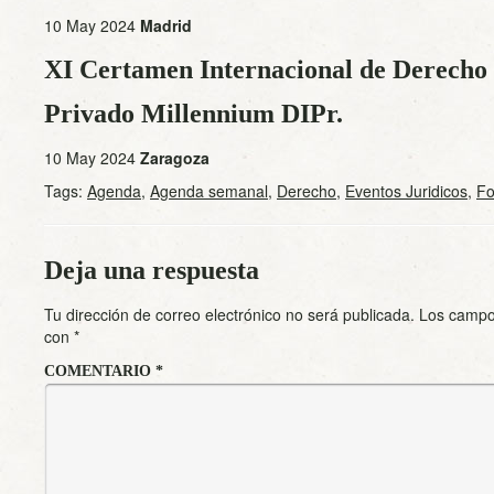
10 May 2024
Madrid
XI Certamen Internacional de Derecho 
Privado Millennium DIPr.
10 May 2024
Zaragoza
Tags:
Agenda
,
Agenda semanal
,
Derecho
,
Eventos Juridicos
,
Fo
Deja una respuesta
Tu dirección de correo electrónico no será publicada.
Los campo
con
*
COMENTARIO
*