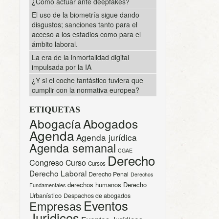
¿Cómo actuar ante deepfakes?
El uso de la biometría sigue dando
disgustos; sanciones tanto para el
acceso a los estadios como para el
ámbito laboral.
La era de la inmortalidad digital
impulsada por la IA
¿Y si el coche fantástico tuviera que
cumplir con la normativa europea?
ETIQUETAS
Abogacía
Abogados
Agenda
Agenda jurídica
Agenda semanal
CGAE
Derecho
Congreso
Curso
Cursos
Derecho Laboral
Derecho Penal
Derechos
derechos humanos
Derecho
Fundamentales
Urbanístico
Despachos de abogados
Eventos
Empresas
Juridicos