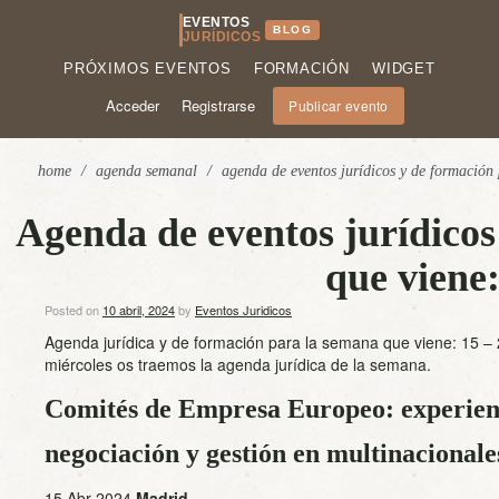
EVENTOS
BLOG
JURÍDICOS
PRÓXIMOS EVENTOS
FORMACIÓN
WIDGET
Acceder
Registrarse
Publicar evento
home
/
agenda semanal
/
agenda de eventos jurídicos y de formación
Agenda de eventos jurídicos
que viene:
Posted on
10 abril, 2024
by
Eventos Juridicos
Agenda jurídica y de formación para la semana que viene: 15 – 
miércoles os traemos la agenda jurídica de la semana.
Comités de Empresa Europeo: experienc
negociación y gestión en multinacionales
15 Abr 2024
Madrid