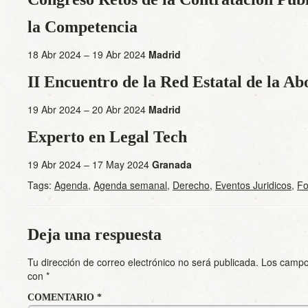
la Competencia
18 Abr 2024 – 19 Abr 2024
Madrid
II Encuentro de la Red Estatal de la Ab
19 Abr 2024 – 20 Abr 2024
Madrid
Experto en Legal Tech
19 Abr 2024 – 17 May 2024
Granada
Tags:
Agenda
,
Agenda semanal
,
Derecho
,
Eventos Juridicos
,
Fo
Deja una respuesta
Tu dirección de correo electrónico no será publicada.
Los campo
con
*
COMENTARIO
*