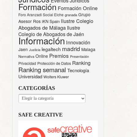
Eventos Jurídicos
Formación
Formación Online
Grupo
Foro Aranzadi Social Elche
granada
Ilustre Colegio
Asesor Ros
iKN Spain
Abogados de Málaga
Ilustre
Colegio de Abogados de Jaén
Información
Innovación
madrid
legaltech
Jaen
Malaga
Justicia
Premios
Online
Normativa
Presentación
Ranking
Privacidad
Protección de Datos
Ranking semanal
Tecnología
Universidad
Wolters Kluwer
CATEGORÍAS
CATEGORÍAS
SAFE CREATIVE