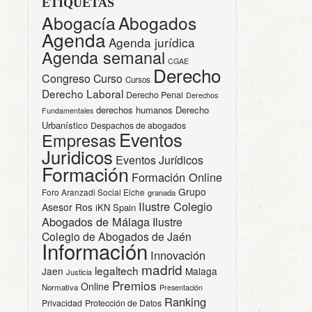
ETIQUETAS
Abogacía
Abogados
Agenda
Agenda jurídica
Agenda semanal
CGAE
Derecho
Congreso
Curso
Cursos
Derecho Laboral
Derecho Penal
Derechos
derechos humanos
Derecho
Fundamentales
Urbanístico
Despachos de abogados
Eventos
Empresas
Juridicos
Eventos Jurídicos
Formación
Formación Online
Grupo
Foro Aranzadi Social Elche
granada
Ilustre Colegio
Asesor Ros
iKN Spain
Abogados de Málaga
Ilustre
Colegio de Abogados de Jaén
Información
Innovación
madrid
legaltech
Jaen
Malaga
Justicia
Premios
Online
Normativa
Presentación
Ranking
Privacidad
Protección de Datos