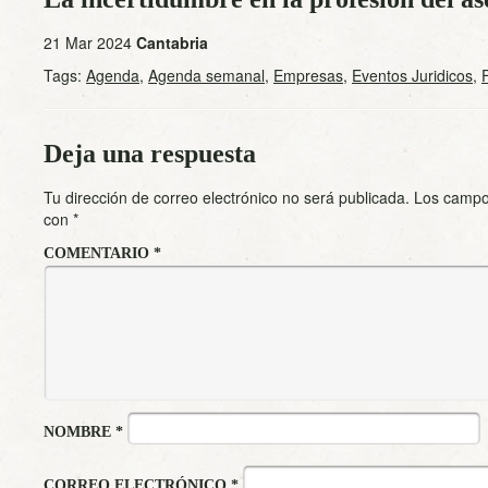
21 Mar 2024
Cantabria
Tags:
Agenda
,
Agenda semanal
,
Empresas
,
Eventos Juridicos
,
Deja una respuesta
Tu dirección de correo electrónico no será publicada.
Los campo
con
*
COMENTARIO
*
NOMBRE
*
CORREO ELECTRÓNICO
*