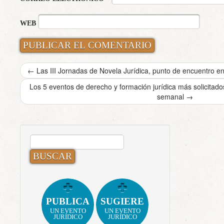
WEB
←
Las III Jornadas de Novela Jurídica, punto de encuentro ent
Los 5 eventos de derecho y formación jurídica más solicita
semanal
→
BUSCAR:
PUBLICA
SUGIERE
UN EVENTO
UN EVENTO
JURÍDICO
JURÍDICO