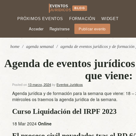
EVENTOS
BLOG
JURÍDICOS
PRÓXIMOS EVENTOS
FORMACIÓN
WIDGET
Acceder
Registrarse
Publicar evento
home
/
agenda semanal
/
agenda de eventos jurídicos y de formación
Agenda de eventos jurídicos
que viene:
Posted on
13 marzo, 2024
by
Eventos Juridicos
Agenda jurídica y de formación para la semana que viene: 18 –
miércoles os traemos la agenda jurídica de la semana.
Curso Liquidación del IRPF 2023
18 Mar 2024
Online
El proceso civil novedades tras el RD 6