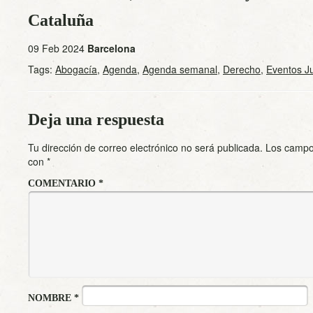
Cataluña
09 Feb 2024
Barcelona
Tags:
Abogacía
,
Agenda
,
Agenda semanal
,
Derecho
,
Eventos Ju
Deja una respuesta
Tu dirección de correo electrónico no será publicada.
Los campo
con
*
COMENTARIO
*
NOMBRE
*