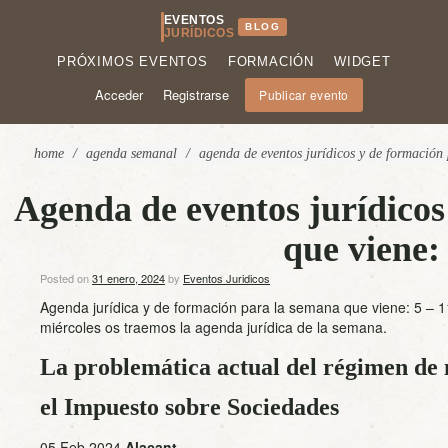
EVENTOS
BLOG
JURÍDICOS
PRÓXIMOS EVENTOS
FORMACIÓN
WIDGET
Acceder
Registrarse
Publicar evento
home
/
agenda semanal
/
agenda de eventos jurídicos y de formación 
Agenda de eventos jurídicos
que viene: 
Posted on
31 enero, 2024
by
Eventos Juridicos
Agenda jurídica y de formación para la semana que viene: 5 – 1
miércoles os traemos la agenda jurídica de la semana.
La problemática actual del régimen de n
el Impuesto sobre Sociedades
05 Feb 2024
Alacant