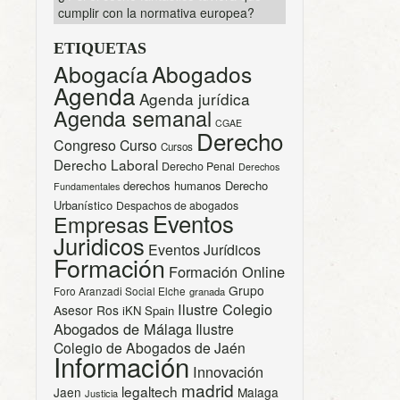
cumplir con la normativa europea?
ETIQUETAS
Abogacía
Abogados
Agenda
Agenda jurídica
Agenda semanal
CGAE
Derecho
Congreso
Curso
Cursos
Derecho Laboral
Derecho Penal
Derechos
derechos humanos
Derecho
Fundamentales
Urbanístico
Despachos de abogados
Eventos
Empresas
Juridicos
Eventos Jurídicos
Formación
Formación Online
Grupo
Foro Aranzadi Social Elche
granada
Ilustre Colegio
Asesor Ros
iKN Spain
Abogados de Málaga
Ilustre
Colegio de Abogados de Jaén
Información
Innovación
madrid
legaltech
Jaen
Malaga
Justicia