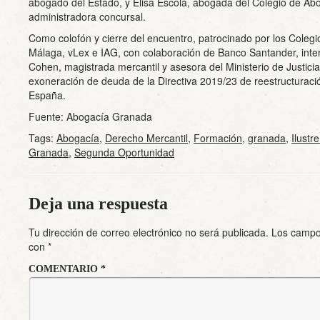
abogado del Estado, y Elisa Escolà, abogada del Colegio de Ab
administradora concursal.
Como colofón y cierre del encuentro, patrocinado por los Coleg
Málaga, vLex e IAG, con colaboración de Banco Santander, int
Cohen, magistrada mercantil y asesora del Ministerio de Justicia
exoneración de deuda de la Directiva 2019/23 de reestructuración
España.
Fuente: Abogacía Granada
Tags:
Abogacía
,
Derecho Mercantil
,
Formación
,
granada
,
Ilustr
Granada
,
Segunda Oportunidad
Deja una respuesta
Tu dirección de correo electrónico no será publicada.
Los campo
con
*
COMENTARIO
*