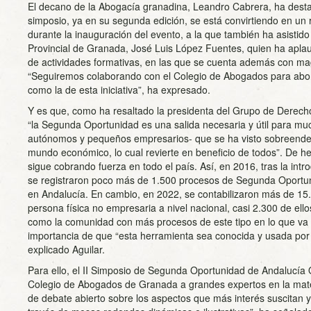
El decano de la Abogacía granadina, Leandro Cabrera, ha destac
simposio, ya en su segunda edición, se está convirtiendo en un 
durante la inauguración del evento, a la que también ha asistido
Provincial de Granada, José Luis López Fuentes, quien ha aplaud
de actividades formativas, en las que se cuenta además con m
“Seguiremos colaborando con el Colegio de Abogados para abor
como la de esta iniciativa”, ha expresado.
Y es que, como ha resaltado la presidenta del Grupo de Derech
“la Segunda Oportunidad es una salida necesaria y útil para mu
autónomos y pequeños empresarios- que se ha visto sobreende
mundo económico, lo cual revierte en beneficio de todos”. De 
sigue cobrando fuerza en todo el país. Así, en 2016, tras la in
se registraron poco más de 1.500 procesos de Segunda Oportu
en Andalucía. En cambio, en 2022, se contabilizaron más de 1
persona física no empresaria a nivel nacional, casi 2.300 de ell
como la comunidad con más procesos de este tipo en lo que va 
importancia de que “esta herramienta sea conocida y usada por 
explicado Aguilar.
Para ello, el II Simposio de Segunda Oportunidad de Andalucía 
Colegio de Abogados de Granada a grandes expertos en la materi
de debate abierto sobre los aspectos que más interés suscitan 