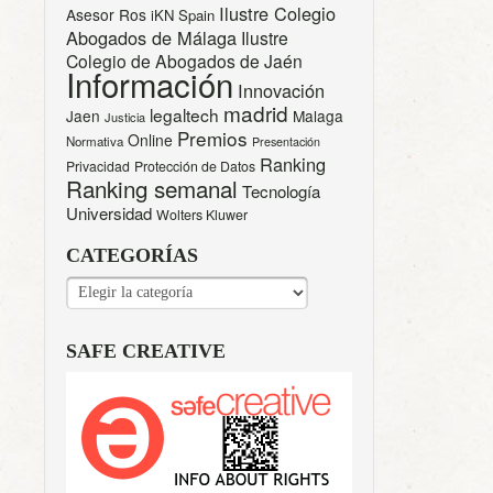
Ilustre Colegio
Asesor Ros
iKN Spain
Abogados de Málaga
Ilustre
Colegio de Abogados de Jaén
Información
Innovación
madrid
legaltech
Jaen
Malaga
Justicia
Premios
Online
Normativa
Presentación
Ranking
Privacidad
Protección de Datos
Ranking semanal
Tecnología
Universidad
Wolters Kluwer
CATEGORÍAS
CATEGORÍAS
SAFE CREATIVE