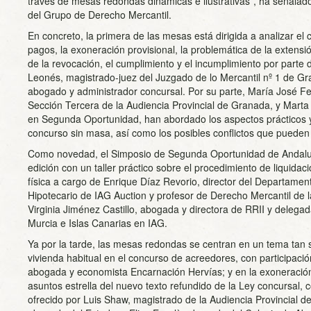
través de mesas redondas dinámicas e ilustrativas”, ha señalad
del Grupo de Derecho Mercantil.
En concreto, la primera de las mesas está dirigida a analizar el
pagos, la exoneración provisional, la problemática de la extensi
de la revocación, el cumplimiento y el incumplimiento por parte
Leonés, magistrado-juez del Juzgado de lo Mercantil nº 1 de Gr
abogado y administrador concursal. Por su parte, María José Fe
Sección Tercera de la Audiencia Provincial de Granada, y Marta
en Segunda Oportunidad, han abordado los aspectos prácticos y 
concurso sin masa, así como los posibles conflictos que pueden
Como novedad, el Simposio de Segunda Oportunidad de Andaluc
edición con un taller práctico sobre el procedimiento de liquida
física a cargo de Enrique Díaz Revorio, director del Departame
Hipotecario de IAG Auction y profesor de Derecho Mercantil de 
Virginia Jiménez Castillo, abogada y directora de RRII y deleg
Murcia e Islas Canarias en IAG.
Ya por la tarde, las mesas redondas se centran en un tema tan s
vivienda habitual en el concurso de acreedores, con participació
abogada y economista Encarnación Hervías; y en la exoneración
asuntos estrella del nuevo texto refundido de la Ley concursal, c
ofrecido por Luis Shaw, magistrado de la Audiencia Provincial 