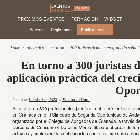
EVENTOS
BLOG
JURÍDICOS
PRÓXIMOS EVENTOS
FORMACIÓN
WIDGET
Acceder
Registrarse
Publicar evento
home
/
abogados
/
en torno a 300 juristas debaten en granada sobre 
En torno a 300 juristas 
aplicación práctica del cre
Opor
Posted on
8 noviembre, 2023
by
Eventos Juridicos
Alrededor de 300 profesionales jurídicos, entre asistentes presen
en Granada en el II Simposio de Segunda Oportunidad de Andal
organizado por el Colegio de Abogados de Granada, a través de
Derecho de Consumo y Derecho Mercantil, para abordar de form
actuales y controvertidas del conocido como concurso de acreed