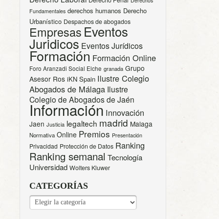
Derechos
derechos humanos
Derecho
Fundamentales
Urbanístico
Despachos de abogados
Eventos
Empresas
Juridicos
Eventos Jurídicos
Formación
Formación Online
Grupo
Foro Aranzadi Social Elche
granada
Ilustre Colegio
Asesor Ros
iKN Spain
Abogados de Málaga
Ilustre
Colegio de Abogados de Jaén
Información
Innovación
madrid
legaltech
Jaen
Malaga
Justicia
Premios
Online
Normativa
Presentación
Ranking
Privacidad
Protección de Datos
Ranking semanal
Tecnología
Universidad
Wolters Kluwer
CATEGORÍAS
CATEGORÍAS