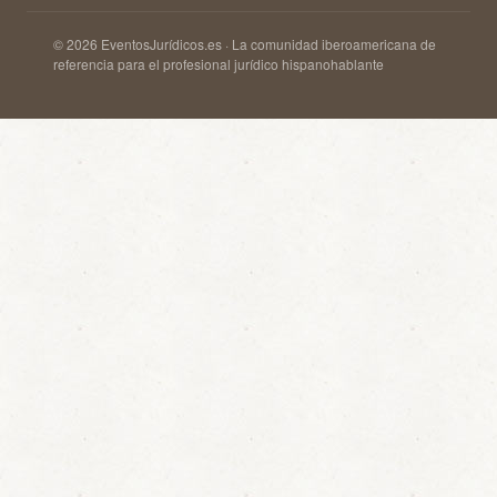
© 2026 EventosJurídicos.es · La comunidad iberoamericana de
referencia para el profesional jurídico hispanohablante