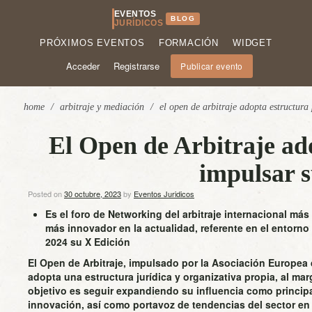
EVENTOS
BLOG
JURÍDICOS
PRÓXIMOS EVENTOS
FORMACIÓN
WIDGET
Acceder
Registrarse
Publicar evento
home
/
arbitraje y mediación
/
el open de arbitraje adopta estructura
El Open de Arbitraje ad
impulsar s
Posted on
30 octubre, 2023
by
Eventos Juridicos
Es el foro de Networking del arbitraje internacional más
más innovador en la actualidad, referente en el entorno
2024 su X Edición
El Open de Arbitraje, impulsado por la Asociación Europea 
adopta una estructura jurídica y organizativa propia, al marg
objetivo es seguir expandiendo su influencia como princip
innovación, así como portavoz de tendencias del sector en