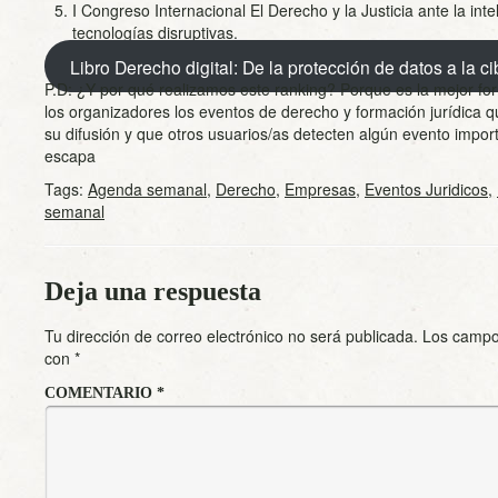
I Congreso Internacional El Derecho y la Justicia ante la inteli
tecnologías disruptivas.
Libro Derecho digital: De la protección de datos a la c
P.D: ¿Y por qué realizamos este ranking? Porque es la mejor f
los organizadores los eventos de derecho y formación jurídica 
su difusión y que otros usuarios/as detecten algún evento impor
escapa
Tags:
Agenda semanal
,
Derecho
,
Empresas
,
Eventos Juridicos
,
semanal
Deja una respuesta
Tu dirección de correo electrónico no será publicada.
Los campo
con
*
COMENTARIO
*