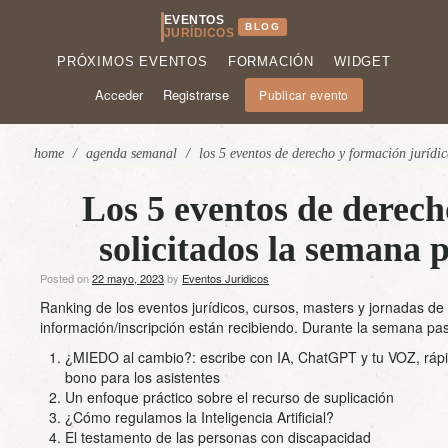
EVENTOS
BLOG
JURÍDICOS
PRÓXIMOS EVENTOS
FORMACIÓN
WIDGET
Acceder
Registrarse
Publicar evento
home
/
agenda semanal
/
los 5 eventos de derecho y formación juríd
Los 5 eventos de derech
solicitados la semana
Posted on
22 mayo, 2023
by
Eventos Juridicos
Ranking de los eventos jurídicos, cursos, masters y jornadas d
información/inscripción están recibiendo. Durante la semana pas
¿MIEDO al cambio?: escribe con IA, ChatGPT y tu VOZ, rápid
bono para los asistentes
Un enfoque práctico sobre el recurso de suplicación
¿Cómo regulamos la Inteligencia Artificial?
El testamento de las personas con discapacidad