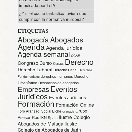
impulsada por la IA
¿Y si el coche fantástico tuviera que
cumplir con la normativa europea?
ETIQUETAS
Abogacía
Abogados
Agenda
Agenda jurídica
Agenda semanal
CGAE
Derecho
Congreso
Curso
Cursos
Derecho Laboral
Derecho Penal
Derechos
derechos humanos
Derecho
Fundamentales
Urbanístico
Despachos de abogados
Eventos
Empresas
Juridicos
Eventos Jurídicos
Formación
Formación Online
Grupo
Foro Aranzadi Social Elche
granada
Ilustre Colegio
Asesor Ros
iKN Spain
Abogados de Málaga
Ilustre
Colegio de Abogados de Jaén