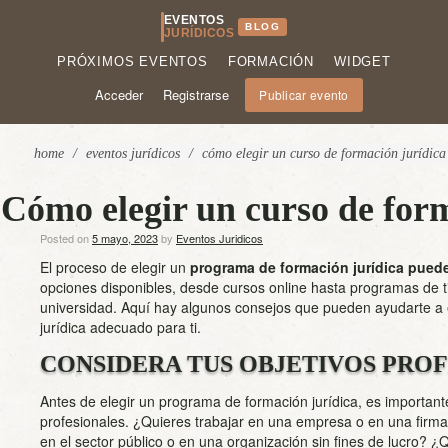
EVENTOS
BLOG
JURÍDICOS
PRÓXIMOS EVENTOS
FORMACIÓN
WIDGET
Acceder
Registrarse
Publicar evento
home
/
eventos jurídicos
/
cómo elegir un curso de formación jurídica
Cómo elegir un curso de form
Posted on
5 mayo, 2023
by
Eventos Juridicos
El proceso de elegir un
programa de formación jurídica pued
opciones disponibles, desde cursos online hasta programas de
universidad. Aquí hay algunos consejos que pueden ayudarte a 
jurídica adecuado para ti.
CONSIDERA TUS OBJETIVOS PRO
Antes de elegir un programa de formación jurídica, es importante
profesionales. ¿Quieres trabajar en una empresa o en una firm
en el sector público o en una organización sin fines de lucro? ¿