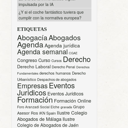
impulsada por la IA
¿Y si el coche fantástico tuviera que
cumplir con la normativa europea?
ETIQUETAS
Abogacía
Abogados
Agenda
Agenda jurídica
Agenda semanal
CGAE
Derecho
Congreso
Curso
Cursos
Derecho Laboral
Derecho Penal
Derechos
derechos humanos
Derecho
Fundamentales
Urbanístico
Despachos de abogados
Eventos
Empresas
Juridicos
Eventos Jurídicos
Formación
Formación Online
Grupo
Foro Aranzadi Social Elche
granada
Ilustre Colegio
Asesor Ros
iKN Spain
Abogados de Málaga
Ilustre
Colegio de Abogados de Jaén