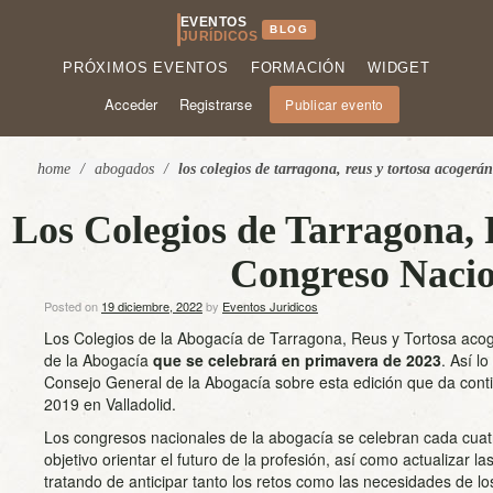
EVENTOS
BLOG
JURÍDICOS
PRÓXIMOS EVENTOS
FORMACIÓN
WIDGET
Acceder
Registrarse
Publicar evento
home
/
abogados
/
los colegios de tarragona, reus y tortosa acogerá
Los Colegios de Tarragona, 
Congreso Nacio
Posted on
19 diciembre, 2022
by
Eventos Juridicos
Los Colegios de la Abogacía de Tarragona, Reus y Tortosa acog
de la Abogacía
que se celebrará en primavera de 2023
. Así l
Consejo General de la Abogacía sobre esta edición que da conti
2019 en Valladolid.
Los congresos nacionales de la abogacía se celebran cada cuatr
objetivo orientar el futuro de la profesión, así como actualizar l
tratando de anticipar tanto los retos como las necesidades de los