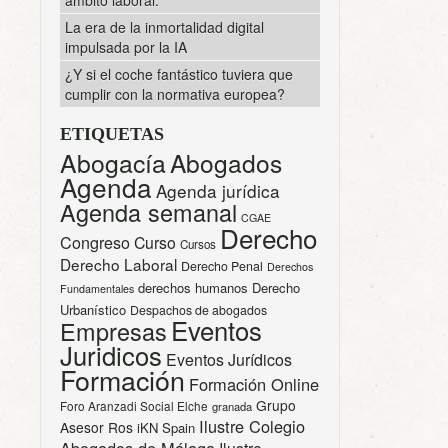
La era de la inmortalidad digital
impulsada por la IA
¿Y si el coche fantástico tuviera que
cumplir con la normativa europea?
ETIQUETAS
Abogacía
Abogados
Agenda
Agenda jurídica
Agenda semanal
CGAE
Derecho
Congreso
Curso
Cursos
Derecho Laboral
Derecho Penal
Derechos
derechos humanos
Derecho
Fundamentales
Urbanístico
Despachos de abogados
Eventos
Empresas
Juridicos
Eventos Jurídicos
Formación
Formación Online
Grupo
Foro Aranzadi Social Elche
granada
Ilustre Colegio
Asesor Ros
iKN Spain
Abogados de Málaga
Ilustre