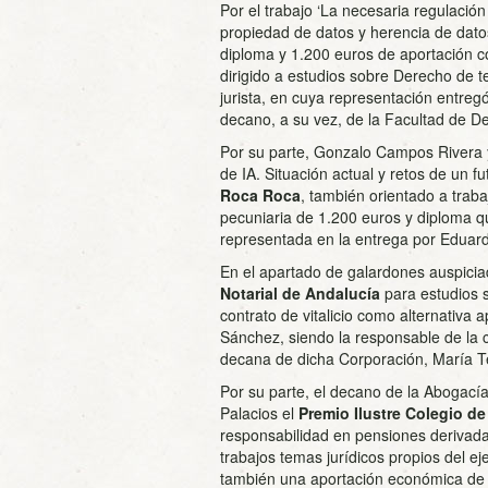
Por el trabajo ‘La necesaria regulación 
propiedad de datos y herencia de datos’
diploma y 1.200 euros de aportación c
dirigido a estudios sobre Derecho de t
jurista, en cuya representación entre
decano, a su vez, de la Facultad de D
Por su parte, Gonzalo Campos Rivera y 
de IA. Situación actual y retos de un f
Roca Roca
, también orientado a trab
pecuniaria de 1.200 euros y diploma q
representada en la entrega por Eduar
En el apartado de galardones auspiciado
Notarial de Andalucía
para estudios s
contrato de vitalicio como alternativa 
Sánchez, siendo la responsable de la c
decana de dicha Corporación, María T
Por su parte, el decano de la Abogací
Palacios el
Premio Ilustre Colegio 
responsabilidad en pensiones derivada
trabajos temas jurídicos propios del ej
también una aportación económica de 2