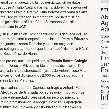
cump
legal de la riqueza digital: comercialización de datos,
, José Antonio Castillo Parrilla ha sido el merecedor del
ET
oncedidos bajo el
Premio Luis Pérez-Serrabona y Sanz,
Ab
ema libre ysufragado ‘in memoriam’ por la familia del
Ag
gó el galardón José Luis Pérez-Serrabona González,
erecho de la UGR.
Ag
su investigación ‘Responsabilidad civil derivada del uso
Con
uturo reglamento europeo’ ha recibido el
Premio Eduardo
Dere
ajos jurídicos sobre Derecho y con una asignación
Funda
ue sufraga la familia del que fuera académico de la RAJYL,
Urban
do Roca López de Hierro.
Em
s por instituciones jurídicas, el
Premio Ilustre Colegio
Jur
obre Derecho Privado ha ido a manos del trabajo ‘Del
Fo
apropiada a la desheredación justa’, de Antonio José Vela
oncesión del diploma y los 2.000 euros de dotación la
Foro 
eresa Barea Martínez.
Ases
Abo
a granadina, Leandro Cabrera, entregó a Antonio Flores
Cole
de Abogados de Granada
por su estudio ‘Imputación de
In
s de enfermedad profesional’, un reconocimiento a
ercicio profesional de la abogacía que lleva aparejada
Jaen
.000 euros, diploma y posibilidad de publicación en