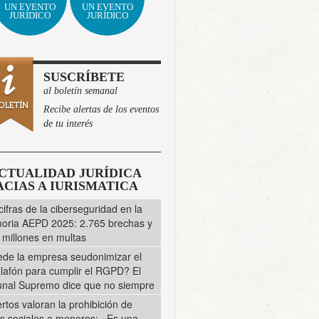
UN EVENTO
UN EVENTO
JURÍDICO
JURÍDICO
SUSCRÍBETE
al boletín semanal
Recibe alertas de los eventos
de tu interés
CTUALIDAD JURÍDICA
CIAS A IURISMATICA
cifras de la ciberseguridad en la
ria AEPD 2025: 2.765 brechas y
 millones en multas
de la empresa seudonimizar el
lafón para cumplir el RGPD? El
unal Supremo dice que no siempre
rtos valoran la prohibición de
s sociales a menores: «Es una