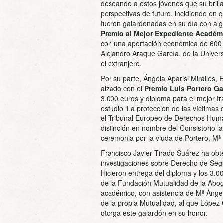
deseando a estos jóvenes que su brilla
perspectivas de futuro, incidiendo en 
fueron galardonadas en su día con alg
Premio al Mejor Expediente Académ
con una aportación económica de 600 e
Alejandro Araque García, de la Universi
el extranjero.
Por su parte, Ángela Aparisi Miralles,
alzado con el
Premio Luis Portero G
3.000 euros y diploma para el mejor 
estudio ‘La protección de las víctimas
el Tribunal Europeo de Derechos Huma
distinción en nombre del Consistorio l
ceremonia por la viuda de Portero, Mª 
Francisco Javier Tirado Suárez ha obt
investigaciones sobre Derecho de Segur
Hicieron entrega del diploma y los 3.0
de la Fundación Mutualidad de la Abog
académico, con asistencia de Mª Ángel
de la propia Mutualidad, al que López
otorga este galardón en su honor.