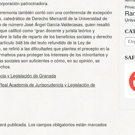
Norma
Corporación patrocinadora.
Priva
Ran
a ceremonia también contó con una conferencia de excepción
, catedrático de Derecho Mercantil de la Universidad de
Univ
 de número José Ángel García-Valdecasas, quien resaltó
 que calificó como “gran docente y jurista teórico y
CA
obre la falta de reparto de los beneficios sociales y derecho
CAT
artículo 348 bis del texto refundido de la Ley de
 se refirió a las dificultades que plantea el precepto en la
mativos para proteger los intereses de los minoritarios y
SAF
as sociales son suficientes o cómo, en su opinión, se
echos.
cia y Legislación de Granada
Real Academia de Jurisprudencia y Legislación de
será publicada.
Los campos obligatorios están marcados