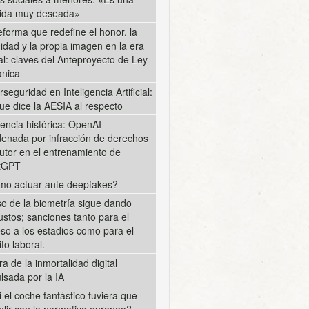
ida muy deseada»
eforma que redefine el honor, la
midad y la propia imagen en la era
tal: claves del Anteproyecto de Ley
nica
rseguridad en Inteligencia Artificial:
ue dice la AESIA al respecto
encia histórica: OpenAI
enada por infracción de derechos
utor en el entrenamiento de
tGPT
o actuar ante deepfakes?
so de la biometría sigue dando
ustos; sanciones tanto para el
so a los estadios como para el
to laboral.
ra de la inmortalidad digital
lsada por la IA
i el coche fantástico tuviera que