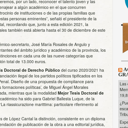
remos, por un lado, reconocer el talento joven y las
omenajear a algún académico en el que concurren
trocinio de instituciones o de las propias familias que
stas personas eminentes”, señaló el presidente de la
, recordando que, junto a esta edición 2021, la
les también está abierta hasta el 30 de diciembre de este
cadémico-secretario, José María Rosales de Angulo y
tes del ámbito jurídico y académico de la provincia, los
tinciones en cada una de las nueve categorías que
ión total de 13.000 euros.
A
is Doctoral de Derecho Público
del curso 2020/2021 ha
GRA
anciación ilegal de los partidos políticos tipificados en los
o Penal. Diseño de una propuesta de compliance para
Las 
s formaciones políticas’, de Miguel Ángel Morales
Memo
ada, mientras que la modalidad
Mejor Tesis Doctoral de
19,8
adémico ha sido para Gabriel Ballesta Luque, de la
¿Pue
La riassicurazione marittima: particolare riferimento al
esca
Trib
de López Cantal la distinción, consistente en un diploma
Expe
ndación de publicación de la obra a una editorial jurídica,
rede