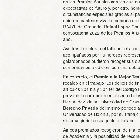
de los Premios Anuales con los que que
expectativas de futuro y, por otro, h
circunstancias especiales gracias al pa
quieren mantener viva la memoria de e
RAJYL de Granada, Rafael López Cantal
convocatoria 2022
de los Premios Anua
año.
Así, tras la lectura del fallo por el a
acompañados por numerosos representan
galardonados pudieron recoger sus dis
conforman esta edición, con una dotac
En concreto, el
Premio a la Mejor Tes
recaído en el trabajo ‘Los delitos de fin
artículos 304 bis y 304 ter del Códig
prevenir la corrupción en el seno de la
Hernández, de la Universidad de Gran
Derecho Privado
del mismo periodo ac
Universidad de Bolonia, por su trabajo ‘
sistema giuridico spagnolo e italiano’.
Ambos premiados recogieron de manos 
de Academia y la posibilidad de recome