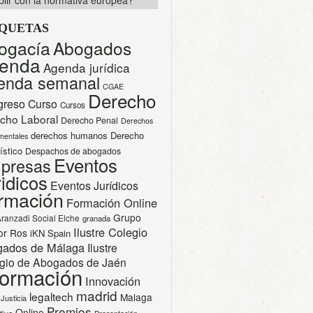
lir con la normativa europea?
IQUETAS
ogacía
Abogados
enda
Agenda jurídica
enda semanal
CGAE
Derecho
greso
Curso
Cursos
cho Laboral
Derecho Penal
Derechos
derechos humanos
Derecho
mentales
ístico
Despachos de abogados
Eventos
presas
idicos
Eventos Jurídicos
rmación
Formación Online
Grupo
Aranzadi Social Elche
granada
Ilustre Colegio
or Ros
iKN Spain
gados de Málaga
Ilustre
gio de Abogados de Jaén
formación
Innovación
madrid
legaltech
Malaga
Justicia
Premios
Online