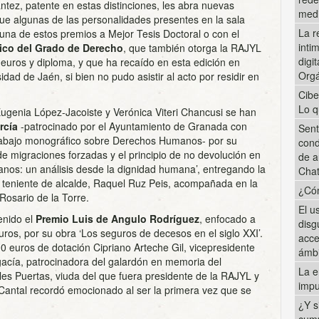
ntez, patente en estas distinciones, les abra nuevas
med
que algunas de las personalidades presentes en la sala
La r
una de estos premios a Mejor Tesis Doctoral o con el
inti
ico del Grado de Derecho
, que también otorga la RAJYL
digi
uros y diploma, y que ha recaído en esta edición en
Orgá
dad de Jaén, si bien no pudo asistir al acto por residir en
Cibe
Lo q
 Eugenia López-Jacoiste y Verónica Viteri Chancusi se han
arcía
-patrocinado por el Ayuntamiento de Granada con
Sent
trabajo monográfico sobre Derechos Humanos- por su
cond
 de migraciones forzadas y el principio de no devolución en
de a
nos: un análisis desde la dignidad humana’, entregando la
Cha
a teniente de alcalde, Raquel Ruz Peis, acompañada en la
¿Cóm
Rosario de la Torre.
El u
enido el
Premio Luis de Angulo Rodríguez
, enfocado a
disg
os, por su obra ‘Los seguros de decesos en el siglo XXI’.
acce
00 euros de dotación Cipriano Arteche Gil, vicepresidente
ámbi
acía, patrocinadora del galardón en memoria del
La e
es Puertas, viuda del que fuera presidente de la RAJYL y
impu
 Cantal recordó emocionado al ser la primera vez que se
¿Y s