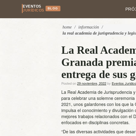
EVENTOS
BLOG
PRÓ
JURÍDICOS
home
/
información
/
la real academia de jurisprudencia y legi
La Real Academi
Granada premia 
entrega de sus 
Posted on
29 noviembre, 2022
by
Eventos Juridic
La Real Academia de Jurisprudencia 
para celebrar una solemne ceremonia 
2021, unos galardones con los que la C
impulsa el conocimiento y divulgación 
mejores trabajos relacionados con el 
enfocados en disciplinas concretas.
“De las diversas actividades que desar