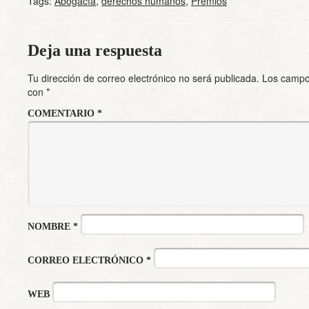
Tags:
Abogacía
,
derechos humanos
,
Premios
Deja una respuesta
Tu dirección de correo electrónico no será publicada.
Los campo
con
*
COMENTARIO
*
NOMBRE
*
CORREO ELECTRÓNICO
*
WEB