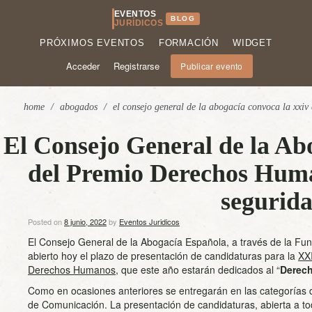
EVENTOS
BLOG
JURÍDICOS
PRÓXIMOS EVENTOS
FORMACIÓN
WIDGET
Acceder
Registrarse
Publicar evento
home
/
abogados
/
el consejo general de la abogacía convoca la xxiv
El Consejo General de la Ab
del Premio Derechos Human
segurida
Posted on
8 junio, 2022
by
Eventos Juridicos
El Consejo General de la Abogacía Española, a través de la Fu
abierto hoy el plazo de presentación de candidaturas para la
XXI
Derechos Humanos
, que este año estarán dedicados al “
Derech
Como en ocasiones anteriores se entregarán en las categorías d
de Comunicación. La presentación de candidaturas, abierta a tod