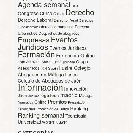
Agenda semanal
CGAE
Derecho
Congreso
Curso
Cursos
Derecho Laboral
Derecho Penal
Derechos
derechos humanos
Derecho
Fundamentales
Urbanístico
Despachos de abogados
Eventos
Empresas
Juridicos
Eventos Jurídicos
Formación
Formación Online
Grupo
Foro Aranzadi Social Elche
granada
Ilustre Colegio
Asesor Ros
iKN Spain
Abogados de Málaga
Ilustre
Colegio de Abogados de Jaén
Información
Innovación
madrid
legaltech
Jaen
Malaga
Justicia
Premios
Online
Normativa
Presentación
Ranking
Privacidad
Protección de Datos
Ranking semanal
Tecnología
Universidad
Wolters Kluwer
CATEGORÍAS