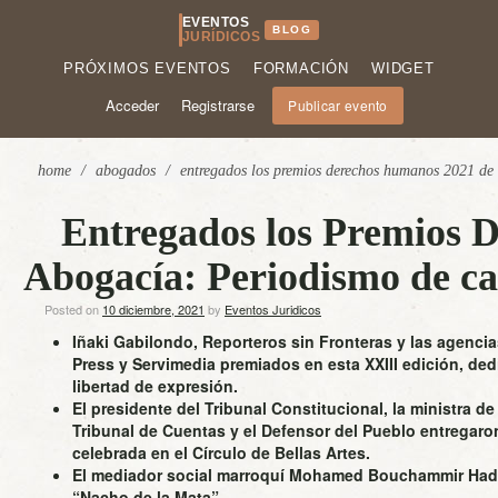
EVENTOS
BLOG
JURÍDICOS
PRÓXIMOS EVENTOS
FORMACIÓN
WIDGET
Acceder
Registrarse
Publicar evento
home
/
abogados
/
entregados los premios derechos humanos 2021 de 
Entregados los Premios 
Abogacía: Periodismo de ca
Posted on
10 diciembre, 2021
by
Eventos Juridicos
Iñaki Gabilondo,
Reporteros sin Fronteras y
las agencia
Press y Servimedia premiados en esta XXIII edición, ded
libertad de expresión.
El presidente del Tribunal Constitucional, la
m
inistra de
Tribunal de Cuentas y el Defensor del Pueblo entregaro
celebrada en el Círculo de Bellas Artes.
El mediador social marroquí Mohamed Bouchammir Hadd
“Nacho de la Mata”.