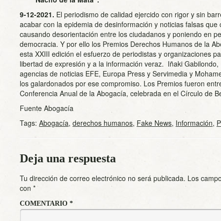
9-12-2021.
El periodismo de calidad ejercido con rigor y sin bar
acabar con la epidemia de desinformación y noticias falsas que
causando desorientación entre los ciudadanos y poniendo en pel
democracia. Y por ello los Premios Derechos Humanos de la A
esta XXIII edición el esfuerzo de periodistas y organizaciones p
libertad de expresión y a la información veraz. Iñaki Gabilondo,
agencias de noticias EFE, Europa Press y Servimedia y Moha
los galardonados por ese compromiso. Los Premios fueron entr
Conferencia Anual de la Abogacía, celebrada en el Círculo de Be
Fuente Abogacía
Tags:
Abogacía
,
derechos humanos
,
Fake News
,
Información
,
P
Deja una respuesta
Tu dirección de correo electrónico no será publicada.
Los campo
con
*
COMENTARIO
*