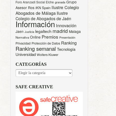
Grupo
Foro Aranzadi Social Elche
granada
Ilustre Colegio
Asesor Ros
iKN Spain
Abogados de Málaga
Ilustre
Colegio de Abogados de Jaén
Información
Innovación
madrid
legaltech
Jaen
Malaga
Justicia
Premios
Online
Normativa
Presentación
Ranking
Privacidad
Protección de Datos
Ranking semanal
Tecnología
Universidad
Wolters Kluwer
CATEGORÍAS
CATEGORÍAS
SAFE CREATIVE